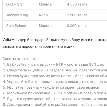
Lucky Star
Мальта
4 500 тенге
Jackpot King
Кипр
2 500 тенге
Spin Palace
Мальта
6 000 тенге
Volta – лидер благодаря большому выбору игр и выплата
выплата и персонализированные акции.
Советы от экспертов
Выбирайте игры с высоким RTP – слоты выше 95% дают
Следите за акциями – в разделе “Акции” появляются но
Используйте программу лояльности – баллы можно обм
Управляйте банкроллом – ставьте лимиты на ежедневн
Изучайте правила – каждая игра имеет свои нюансы.
Мобильное приложение – Pin‑Up оптимизировано под And
Будьте в курсе новостей – новые слоты и функции появ
Демо‑режим – пробуйте игры без денег, чтобы понять м