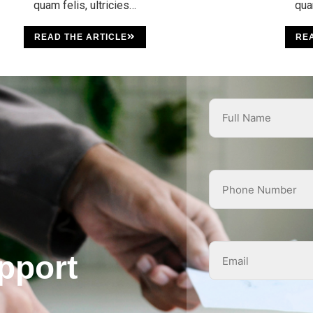
quam felis, ultricies…
qua
READ THE ARTICLE
REA
pport