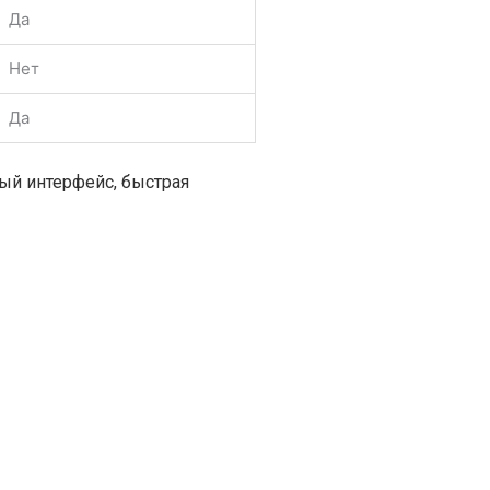
Да
Нет
Да
ный интерфейс, быстрая