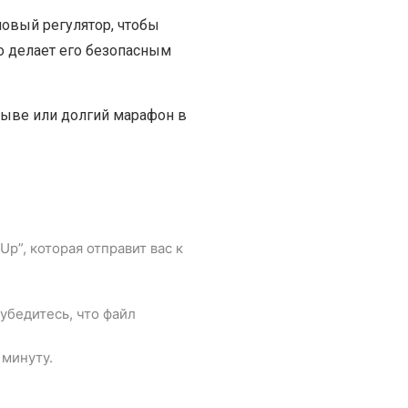
новый регулятор, чтобы
то делает его безопасным
ерыве или долгий марафон в
Up”, которая отправит вас к
убедитесь, что файл
 минуту.