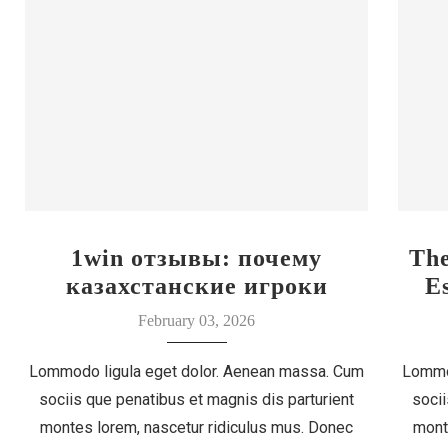
1win отзывы: почему
Th
казахстанские игроки
E
выбирают этот бренд
February 03, 2026
Lommodo ligula eget dolor. Aenean massa. Cum
Lommo
sociis que penatibus et magnis dis parturient
socii
montes lorem, nascetur ridiculus mus. Donec
mont