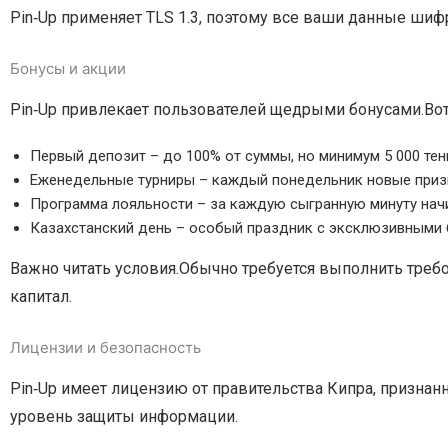
Pin‑Up применяет TLS 1.3, поэтому все ваши данные ши
Бонусы и акции
Pin‑Up привлекает пользователей щедрыми бонусами.Во
Первый депозит – до 100% от суммы, но минимум 5 000 тен
Еженедельные турниры – каждый понедельник новые призы
Программа лояльности – за каждую сыгранную минуту нач
Казахстанский день – особый праздник с эксклюзивными 
Важно читать условия.Обычно требуется выполнить треб
капитал.
Лицензии и безопасность
Pin‑Up имеет лицензию от правительства Кипра, признан
уровень защиты информации.