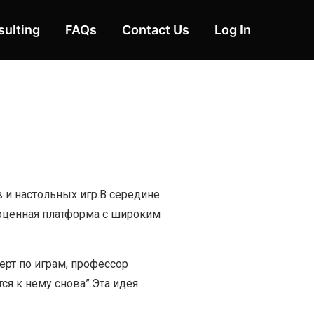
ulting
FAQs
Contact Us
Log In
 и настольных игр.В середине
лноценная платформа с широким
ерт по играм, профессор
ся к нему снова”.Эта идея