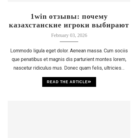
1win отзывы: почему
казахстанские игроки выбирают
этот бренд
February 03, 2026
Lommodo ligula eget dolor. Aenean massa. Cum sociis
que penatibus et magnis dis parturient montes lorem,
nascetur ridiculus mus. Donec quam felis, ultricies…
READ THE ARTICLE