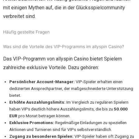
mit einigen Mythen auf, die in der Glücksspielcommunity
verbreitet sind.
Häufig gestellte Fragen
Was sind die Vorteile des VIP-Programms im allyspin Casino?
Das VIP-Programm von allyspin Casino bietet Spielern
zahlreiche exklusive Vorteile. Dazu gehören:
Persönlicher Account-Manager:
VIP-Spieler erhalten einen
dedizierten Ansprechpartner, der maßgeschneiderte Unterstützung
bietet.
Erhöhte Auszahlungslimits:
Im Vergleich zu regulären Spielern
haben VIPs deutlich höhere Auszahlungslimits, die bis zu
50.000
EUR
pro Monat betragen können.
Exklusive Promotions:
Regelmäßige Einladungen zu speziellen
Aktionen und Turnieren sind für VIPs selbstverständlich.
Zugang zu besonderen Spielen:
VIP-Spieler haben oft Zugang zu