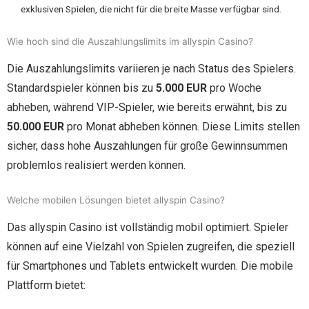
exklusiven Spielen, die nicht für die breite Masse verfügbar sind.
Wie hoch sind die Auszahlungslimits im allyspin Casino?
Die Auszahlungslimits variieren je nach Status des Spielers.
Standardspieler können bis zu
5.000 EUR
pro Woche
abheben, während VIP-Spieler, wie bereits erwähnt, bis zu
50.000 EUR
pro Monat abheben können. Diese Limits stellen
sicher, dass hohe Auszahlungen für große Gewinnsummen
problemlos realisiert werden können.
Welche mobilen Lösungen bietet allyspin Casino?
Das allyspin Casino ist vollständig mobil optimiert. Spieler
können auf eine Vielzahl von Spielen zugreifen, die speziell
für Smartphones und Tablets entwickelt wurden. Die mobile
Plattform bietet: