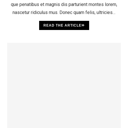
que penatibus et magnis dis parturient montes lorem,
nascetur ridiculus mus. Donec quam felis, ultricies…
READ THE ARTICLE