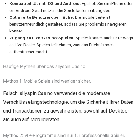
Kompatibilität mit iOS und Android:
Egal, ob Sie ein iPhone oder
ein Android-Gerät nutzen, die Spiele laufen reibungslos.
Optimierte Benutzeroberfläche:
Die mobile Seite ist
benutzerfreundlich gestaltet, sodass Sie problemlos navigieren
können.
Zugang zu Live-Casino-Spielen:
Spieler können auch unterwegs
an Live-Dealer-Spielen teilnehmen, was das Erlebnis noch
authentischer macht.
Häufige Mythen über das allyspin Casino
Mythos 1: Mobile Spiele sind weniger sicher.
Falsch. allyspin Casino verwendet die modernste
Verschlüsselungstechnologie, um die Sicherheit Ihrer Daten
und Transaktionen zu gewährleisten, sowohl auf Desktop-
als auch auf Mobilgeräten.
Mythos 2: VIP-Programme sind nur für professionelle Spieler.