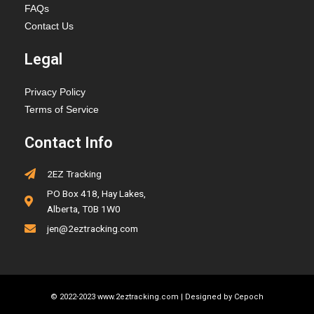
FAQs
Contact Us
Legal
Privacy Policy
Terms of Service
Contact Info
2EZ Tracking
PO Box 418, Hay Lakes,
Alberta, T0B 1W0
jen@2eztracking.com
© 2022-2023 www.2eztracking.com | Designed by
Cepoch