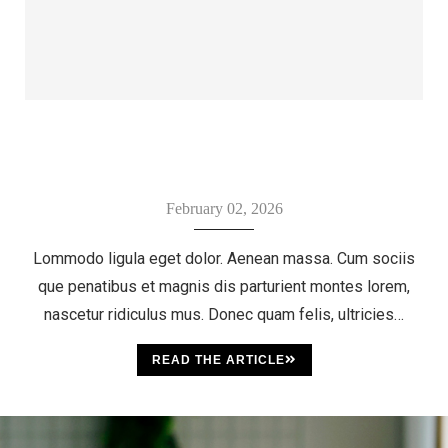
February 02, 2026
Lommodo ligula eget dolor. Aenean massa. Cum sociis
que penatibus et magnis dis parturient montes lorem,
nascetur ridiculus mus. Donec quam felis, ultricies…
READ THE ARTICLE