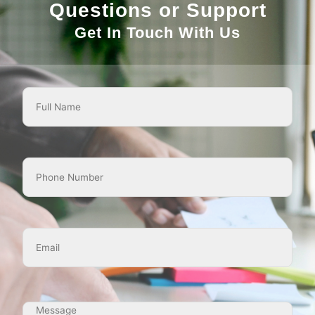
Questions or Support
Get In Touch With Us