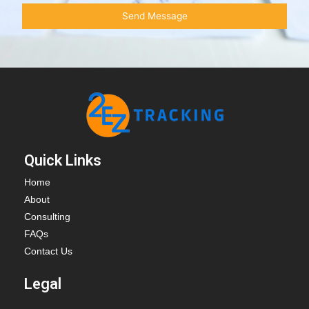
Quick Links
Home
About
Consulting
FAQs
Contact Us
Legal