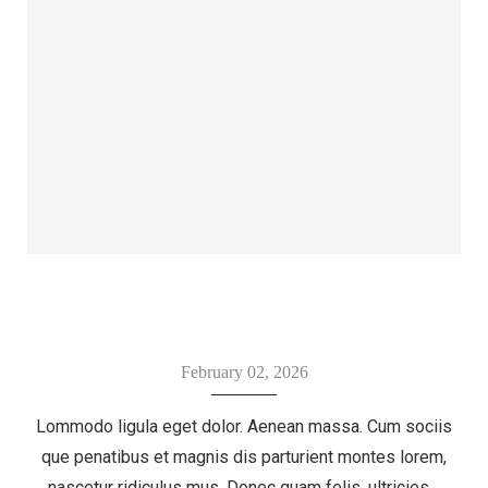
February 02, 2026
Lommodo ligula eget dolor. Aenean massa. Cum sociis
que penatibus et magnis dis parturient montes lorem,
nascetur ridiculus mus. Donec quam felis, ultricies…