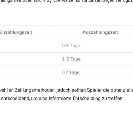
hlungsmethoden sind möglicherweise nur für Einzahlungen verfügbar
Einzahlungszeit
Auszahlungszeit
1-3 Tage
3-5 Tage
1-2 Tage
hl an Zahlungsmethoden, jedoch sollten Spieler die potenzielle
 entscheidend, um eine informierte Entscheidung zu treffen.