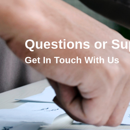
Questions or Su
Get In Touch With Us