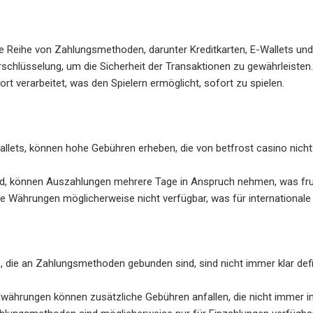
ne Reihe von Zahlungsmethoden, darunter Kreditkarten, E-Wallets u
chlüsselung, um die Sicherheit der Transaktionen zu gewährleisten.
t verarbeitet, was den Spielern ermöglicht, sofort zu spielen.
lets, können hohe Gebühren erheben, die von betfrost casino nich
d, können Auszahlungen mehrere Tage in Anspruch nehmen, was frus
 Währungen möglicherweise nicht verfügbar, was für internationale S
e, die an Zahlungsmethoden gebunden sind, sind nicht immer klar def
dwährungen können zusätzliche Gebühren anfallen, die nicht immer