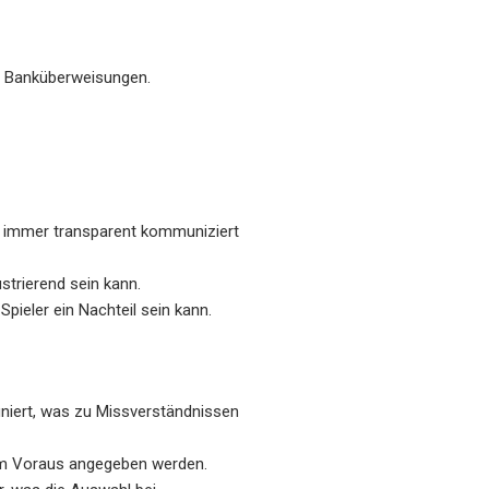
nd Banküberweisungen.
t immer transparent kommuniziert
trierend sein kann.
pieler ein Nachteil sein kann.
iniert, was zu Missverständnissen
 im Voraus angegeben werden.