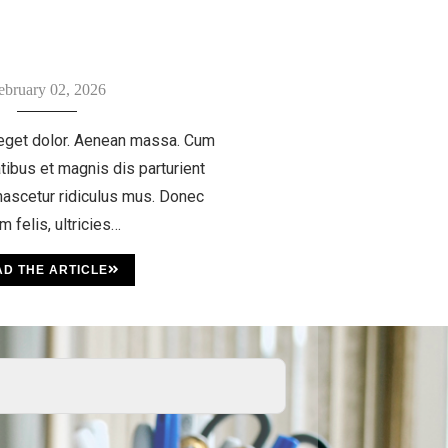
ebruary 02, 2026
eget dolor. Aenean massa. Cum
tibus et magnis dis parturient
ascetur ridiculus mus. Donec
m felis, ultricies…
D THE ARTICLE