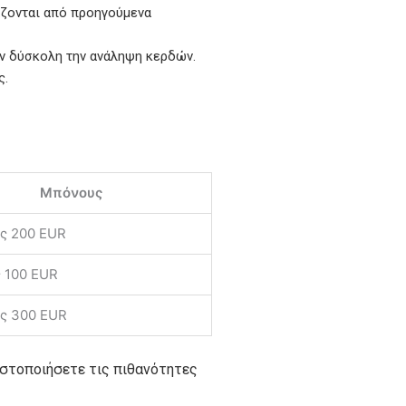
άζονται από προηγούμενα
ν δύσκολη την ανάληψη κερδών.
ς.
Μπόνους
ς 200 EUR
 100 EUR
ς 300 EUR
ιστοποιήσετε τις πιθανότητες