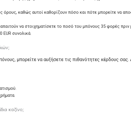
υς όρους, καθώς αυτοί καθορίζουν πόσο και πότε μπορείτε να απο
παιτούν να στοιχηματίσετε το ποσό του μπόνους 35 φορές πριν μ
0 EUR συνολικά.
διών;
πόνους, μπορείτε να αυξήσετε τις πιθανότητες κέρδους σας.
ατισμού.
χρήματα.
ίδια καζίνο;