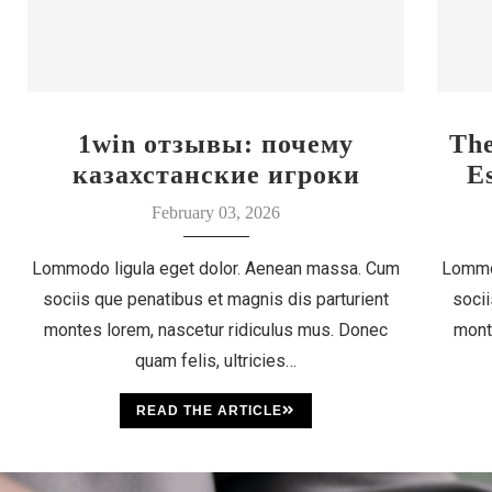
1win отзывы: почему
Th
казахстанские игроки
E
выбирают этот бренд
February 03, 2026
Lommodo ligula eget dolor. Aenean massa. Cum
Lommo
sociis que penatibus et magnis dis parturient
socii
montes lorem, nascetur ridiculus mus. Donec
mont
quam felis, ultricies…
READ THE ARTICLE