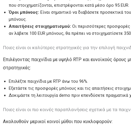
που στοιχηματίζονται, επιστρέφονται κατά μέσο όρο 95 EUR.
Όροι μπόνους:
Είναι σημαντικό να διαβάσετε προσεκτικά το
μπόνους.
Απαιτήσεις στοιχηματισμού:
Οι περισσότερες προσφορές α
αν λάβετε 100 EUR μπόνους, θα πρέπει να στοιχηματίσετε 350
Ποιες είναι οι καλύτερες στρατηγικές για την επιλογή παιχνι
Επιλέγοντας παιχνίδια με υψηλό RTP και ευνοϊκούς όρους μ
στρατηγικές:
Επιλέξτε παιχνίδια με RTP άνω του 96%.
Εξετάστε τις προσφορές μπόνους και τις απαιτήσεις στοιχημ
Δοκιμάστε τη λειτουργία demo πριν επενδύσετε πραγματικά 
Ποιες είναι οι πιο κοινές παραπλανήσεις σχετικά με τα παιχν
Ακολουθούν μερικοί κοινοί μύθοι που κυκλοφορούν: