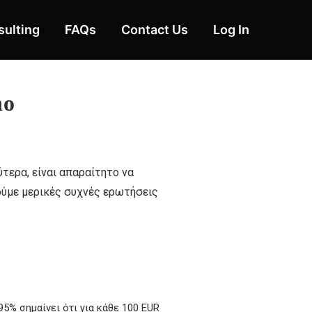
ulting
FAQs
Contact Us
Log In
no
ύτερα, είναι απαραίτητο να
ούμε μερικές συχνές ερωτήσεις
5% σημαίνει ότι για κάθε 100 EUR