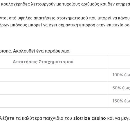
 κουλοχέρηδες λειτουργούν με τυχαίους αριθμούς και δεν επηρε
ται από υψηλές απαιτήσεις στοιχηματισμού που μπορεί να κάνου
ρων μπόνους μπορεί να έχει σημαντική επιρροή στην επιτυχία σα
ρισης. Ακολουθεί ένα παράδειγμα:
Απαιτήσεις Στοιχηματισμού
100% έω
50% έως
150% έω
λέξετε τα καλύτερα παιχνίδια του
slotrize casino
και να μεγ