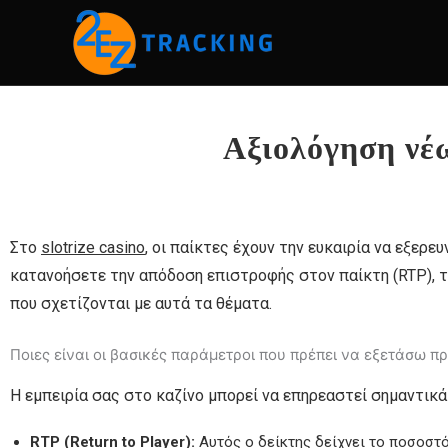
Skip
to
content
Αξιολόγηση νέω
Στο
slotrize casino
, οι παίκτες έχουν την ευκαιρία να εξερε
κατανοήσετε την απόδοση επιστροφής στον παίκτη (RTP), τ
που σχετίζονται με αυτά τα θέματα.
Ποιες είναι οι βασικές παράμετροι που πρέπει να εξετάσω πρ
Η εμπειρία σας στο καζίνο μπορεί να επηρεαστεί σημαντικ
RTP (Return to Player):
Αυτός ο δείκτης δείχνει το ποσοστό