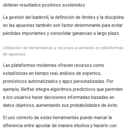
obtener resultados positivos sostenidos.
La gestión del bankroll, la definición de límites y la disciplina
en las apuestas también son factor determinante para evitar
pérdidas importantes y consolidar ganancias a largo plazo.
Utilización de herramientas y recursos avanzados en plataformas
de apuestas
Las plataformas modernas ofrecen recursos como
estadísticas en tiempo real, análisis de expertos,
pronósticos automatizados y apps personalizadas. Por
ejemplo, Betfair integra algoritmos predictivos que permiten
a los usuarios hacer decisiones informadas basadas en
datos objetivos, aumentando sus probabilidades de éxito.
El uso correcto de estas herramientas puede marcar la
diferencia entre apostar de manera intuitiva y hacerlo con