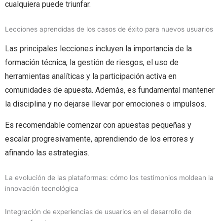
cualquiera puede triunfar.
Lecciones aprendidas de los casos de éxito para nuevos usuarios
Las principales lecciones incluyen la importancia de la
formación técnica, la gestión de riesgos, el uso de
herramientas analíticas y la participación activa en
comunidades de apuesta. Además, es fundamental mantener
la disciplina y no dejarse llevar por emociones o impulsos.
Es recomendable comenzar con apuestas pequeñas y
escalar progresivamente, aprendiendo de los errores y
afinando las estrategias.
La evolución de las plataformas: cómo los testimonios moldean la
innovación tecnológica
Integración de experiencias de usuarios en el desarrollo de