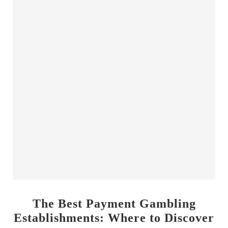
The Best Payment Gambling
Establishments: Where to Discover