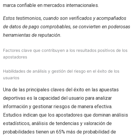
marca confiable en mercados internacionales.
Estos testimonios, cuando son verificados y acompañados
de datos de pago comprobables, se convierten en poderosas
herramientas de reputación.
Factores clave que contribuyen a los resultados positivos de los
apostadores
Habilidades de análisis y gestión del riesgo en el éxito de los
usuarios
Una de las principales claves del éxito en las apuestas
deportivas es la capacidad del usuario para analizar
información y gestionar riesgos de manera efectiva.
Estudios indican que los apostadores que dominan análisis
estadísticos, análisis de tendencias y valoración de
probabilidades tienen un 65% más de probabilidad de