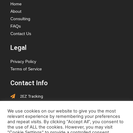
Home
About
Consulting
FAQs
Contact Us
Legal
Privacy Policy
Terms of Service
Contact Info
2EZ Tracking
PO Box 418, Hay Lakes,
We use cookies on our website to give you the most
Alberta, T0B 1W0
relevant experience by remembering your preferences
jen@2eztracking.com
and repeat visits. By clicking “Accept All”, you consent to
the use of ALL the cookies. However, you may visit
"Cookie Settings" to provide a controlled consent.