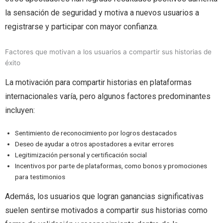
la sensación de seguridad y motiva a nuevos usuarios a
registrarse y participar con mayor confianza.
Factores que motivan a los usuarios a compartir sus historias de
éxito
La motivación para compartir historias en plataformas
internacionales varía, pero algunos factores predominantes
incluyen:
Sentimiento de reconocimiento por logros destacados
Deseo de ayudar a otros apostadores a evitar errores
Legitimización personal y certificación social
Incentivos por parte de plataformas, como bonos y promociones
para testimonios
Además, los usuarios que logran ganancias significativas
suelen sentirse motivados a compartir sus historias como