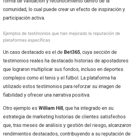
forma de validación y reconocimiento dentro de la
comunidad, lo cual puede crear un efecto de inspiración y
participación activa.
Ejemplos de testimonios que han mejorado la reputación de
plataformas específicas
Un caso destacado es el de
Bet365
, cuya sección de
testimonios reales ha destacado historias de apostadores
que lograron multiplicar sus fondos, incluso en deportes
complejos como el tenis y el fútbol. La plataforma ha
utilizado estos testimonios para reforzar su imagen de
fiabilidad y ofrecer una narrativa positiva.
Otro ejemplo es
William Hill
, que ha integrado en su
estrategia de marketing historias de clientes satisfechos
que, tras meses de análisis y gestión del riesgo, alcanzaron
rendimientos destacados, contribuyendo a su reputación de