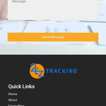
Quick Links
Home
About
Consulting