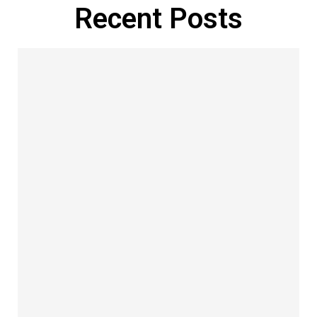
Recent Posts