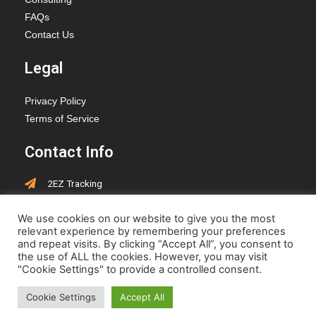
FAQs
Contact Us
Legal
Privacy Policy
Terms of Service
Contact Info
2EZ Tracking
PO Box 418, Hay Lakes,
We use cookies on our website to give you the most
Alberta, T0B 1W0
relevant experience by remembering your preferences
jen@2eztracking.com
and repeat visits. By clicking “Accept All”, you consent to
the use of ALL the cookies. However, you may visit
"Cookie Settings" to provide a controlled consent.
Cookie Settings
Accept All
© 2022-2023 www.2eztracking.com | Designed by
Cepoch