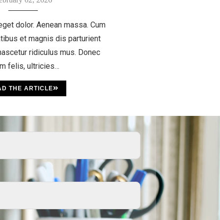
eget dolor. Aenean massa. Cum
tibus et magnis dis parturient
ascetur ridiculus mus. Donec
m felis, ultricies…
D THE ARTICLE