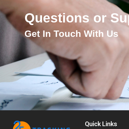
Questions or Su
Get In Touch With Us
Quick Links