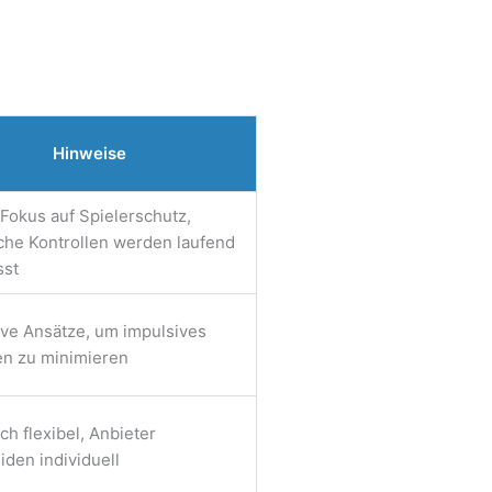
Hinweise
 Fokus auf Spielerschutz,
che Kontrollen werden laufend
sst
ive Ansätze, um impulsives
en zu minimieren
ch flexibel, Anbieter
iden individuell