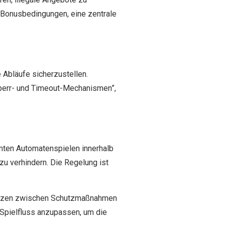
 Bonusbedingungen, eine zentrale
 Abläufe sicherzustellen.
Sperr- und Timeout-Mechanismen”,
mmten Automatenspielen innerhalb
zu verhindern. Die Regelung ist
Grenzen zwischen Schutzmaßnahmen
 Spielfluss anzupassen, um die