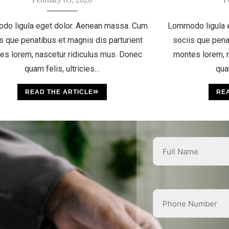
do ligula eget dolor. Aenean massa. Cum
Lommodo ligula 
s que penatibus et magnis dis parturient
sociis que pena
es lorem, nascetur ridiculus mus. Donec
montes lorem, n
quam felis, ultricies…
qua
READ THE ARTICLE
REA