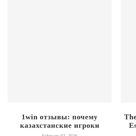
1win отзывы: почему
Th
казахстанские игроки
E
выбирают этот бренд
February 03, 2026