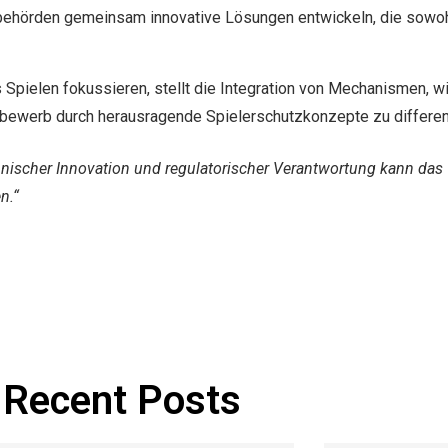
sbehörden gemeinsam innovative Lösungen entwickeln, die sowohl 
Spielen fokussieren, stellt die Integration von Mechanismen, wi
ttbewerb durch herausragende Spielerschutzkonzepte zu differen
ischer Innovation und regulatorischer Verantwortung kann das 
n.“
Recent Posts