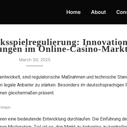
Home
About
Cons
ksspielregulierung: Innovatio
ungen im Online-Casino-Mark
March 30, 2025
sant entwickelt, sind regulatorische Maßnahmen und technische St
in legale Anbieter zu stärken. Besonders im deutschsprachigen R
onen gleichermaßen präsent.
ahmen
hren eine bedeutende Entwicklung durchlaufen. Die Einführung d
inen Meilenstein. Ziel ist es, den Markt zu lückenlos zu kontrolli