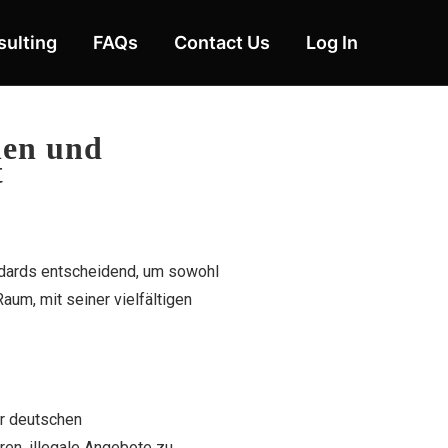
ulting
FAQs
Contact Us
Log In
nen und
t
andards entscheidend, um sowohl
aum, mit seiner vielfältigen
er deutschen
eren, illegale Angebote zu