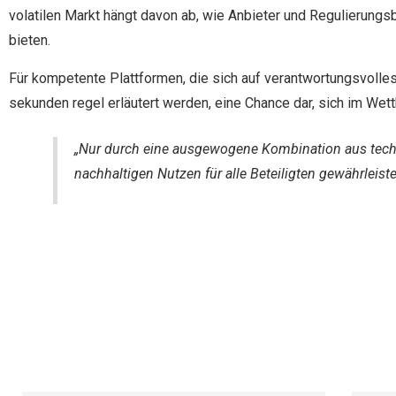
volatilen Markt hängt davon ab, wie Anbieter und Regulierung
bieten.
Für kompetente Plattformen, die sich auf verantwortungsvolles 
sekunden regel erläutert werden, eine Chance dar, sich im We
„Nur durch eine ausgewogene Kombination aus techn
nachhaltigen Nutzen für alle Beteiligten gewährleiste
Manage Profile