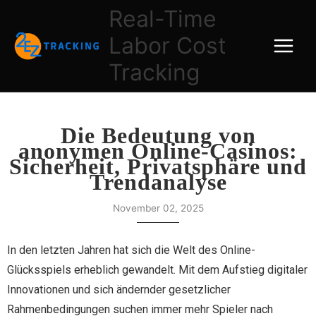
Skip
Real-Time
to
Labor Cost
content
Tracking
Die Bedeutung von
anonymen Online-Casinos:
Sicherheit, Privatsphäre und
Trendanalyse
November 02, 2025
In den letzten Jahren hat sich die Welt des Online-
Glücksspiels erheblich gewandelt. Mit dem Aufstieg digitaler
Innovationen und sich ändernder gesetzlicher
Rahmenbedingungen suchen immer mehr Spieler nach