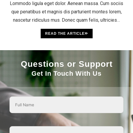
Lommodo ligula eget dolor. Aenean massa. Cum sociis
que penatibus et magnis dis parturient montes lorem,
nascetur ridiculus mus. Donec quam felis, ultricies…
READ THE ARTICLE
Questions or Support
Get In Touch With Us