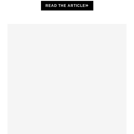
READ THE ARTICLE