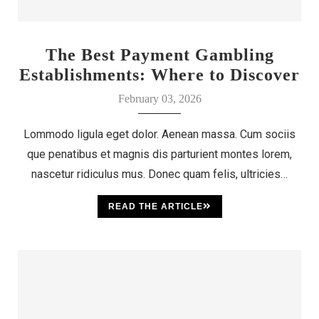
The Best Payment Gambling
Establishments: Where to Discover
Your Luck
February 03, 2026
Lommodo ligula eget dolor. Aenean massa. Cum sociis
que penatibus et magnis dis parturient montes lorem,
nascetur ridiculus mus. Donec quam felis, ultricies…
READ THE ARTICLE