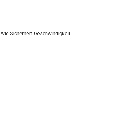
wie Sicherheit, Geschwindigkeit