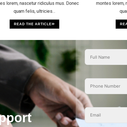
es lorem, nascetur ridiculus mus. Donec
montes lorem, n
quam felis, ultricies…
qua
READ THE ARTICLE
REA
pport