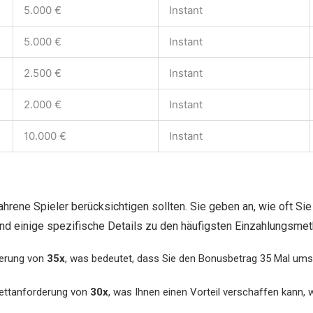
5.000 €
Instant
5.000 €
Instant
2.500 €
Instant
2.000 €
Instant
10.000 €
Instant
ahrene Spieler berücksichtigen sollten. Sie geben an, wie oft 
nd einige spezifische Details zu den häufigsten Einzahlungsme
derung von
35x
, was bedeutet, dass Sie den Bonusbetrag 35 Mal um
Wettanforderung von
30x
, was Ihnen einen Vorteil verschaffen kann,