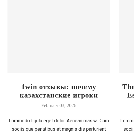
1win отзывы: почему
Th
казахстанские игроки
E
выбирают этот бренд
February 03, 2026
Lommodo ligula eget dolor. Aenean massa. Cum
Lommo
sociis que penatibus et magnis dis parturient
socii