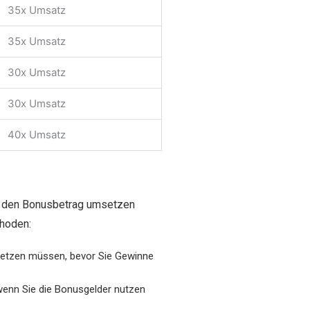
35x Umsatz
35x Umsatz
30x Umsatz
30x Umsatz
40x Umsatz
Sie den Bonusbetrag umsetzen
thoden:
setzen müssen, bevor Sie Gewinne
 wenn Sie die Bonusgelder nutzen