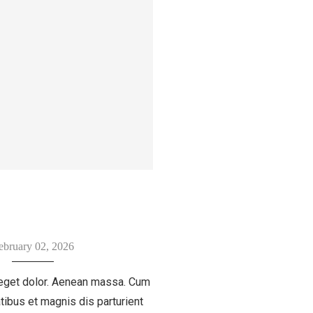
ebruary 02, 2026
eget dolor. Aenean massa. Cum
tibus et magnis dis parturient