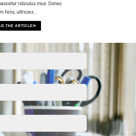
ascetur ridiculus mus. Donec
m felis, ultricies…
D THE ARTICLE