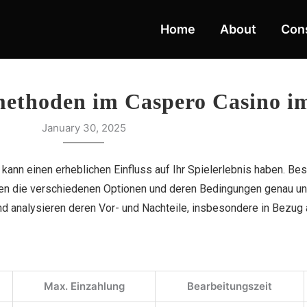
Home
About
Cons
methoden im Caspero Casino im
January 30, 2025
kann einen erheblichen Einfluss auf Ihr Spielerlebnis haben. Bes
llten die verschiedenen Optionen und deren Bedingungen genau u
nd analysieren deren Vor- und Nachteile, insbesondere in Bezu
Max. Einzahlung
Bearbeitungszeit