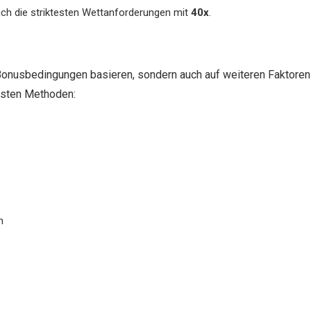
uch die striktesten Wettanforderungen mit
40x
.
Bonusbedingungen basieren, sondern auch auf weiteren Faktoren 
igsten Methoden:
n