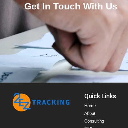
Get In Touch With Us
Quick Links
Home
About
Consulting