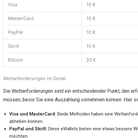
Visa
10 €
MasterCard
10 €
PayPal
10 €
Skrill
10 €
Bitcoin
20 €
Wettanforderungen im Detail
Die Wettanforderungen sind ein entscheidender Punkt, den erf
müssen, bevor Sie eine Auszahlung vornehmen können. Hier si
Visa und MasterCard:
Beide Methoden haben eine Wettanfor
abheben können.
PayPal und Skrill:
Diese eWallets bieten eine etwas bessere 
möchten.