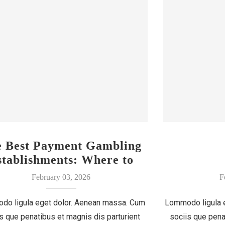
e Best Payment Gambling
stablishments: Where to
Discover Your Luck
February 03, 2026
F
do ligula eget dolor. Aenean massa. Cum
Lommodo ligula 
s que penatibus et magnis dis parturient
sociis que pena