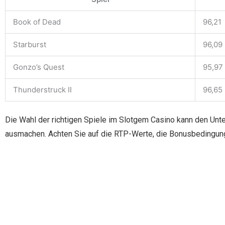
Book of Dead
96,21
Starburst
96,09
Gonzo’s Quest
95,97
Thunderstruck II
96,65
Die Wahl der richtigen Spiele im Slotgem Casino kann den Unt
ausmachen. Achten Sie auf die RTP-Werte, die Bonusbedingun
Manage Profile