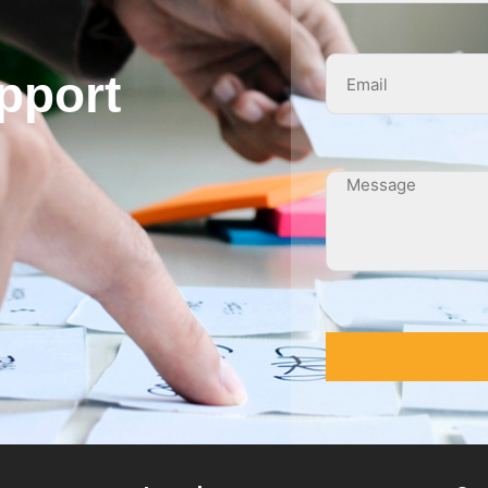
pport