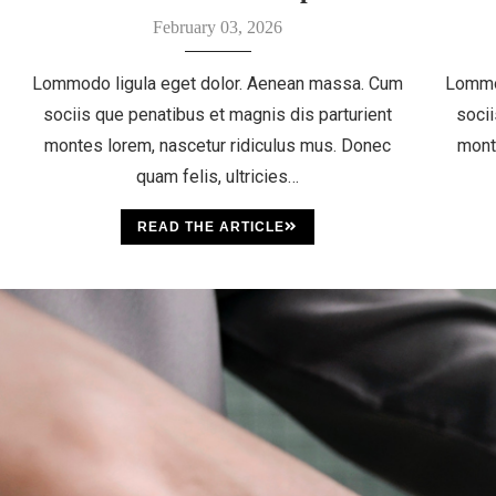
выбирают этот бренд
February 03, 2026
Lommodo ligula eget dolor. Aenean massa. Cum
Lommo
sociis que penatibus et magnis dis parturient
socii
montes lorem, nascetur ridiculus mus. Donec
mont
quam felis, ultricies…
READ THE ARTICLE