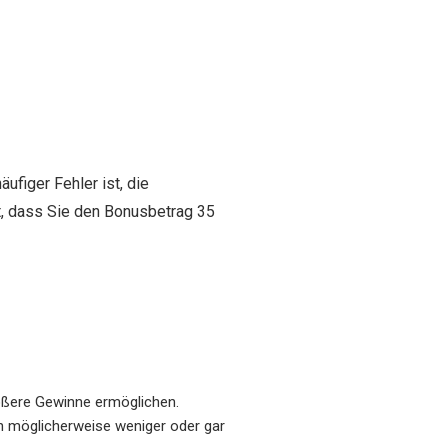
ufiger Fehler ist, die
t, dass Sie den Bonusbetrag 35
größere Gewinne ermöglichen.
en möglicherweise weniger oder gar