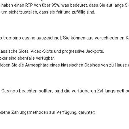
o haben einen RTP von über 95%, was bedeutet, dass Sie auf lange S
um sicherzustellen, dass sie fair und zufällig sind.
 das tropisino casino auszeichnet. Sie können aus verschiedenen 
assische Slots, Video-Slots und progressive Jackpots.
oker sind ebenfalls verfügbar.
erleben Sie die Atmosphäre eines klassischen Casinos von zu Hause 
ne-Casinos beachten sollten, sind die verfügbaren Zahlungsmetho
iedene Zahlungsmethoden zur Verfügung, darunter: