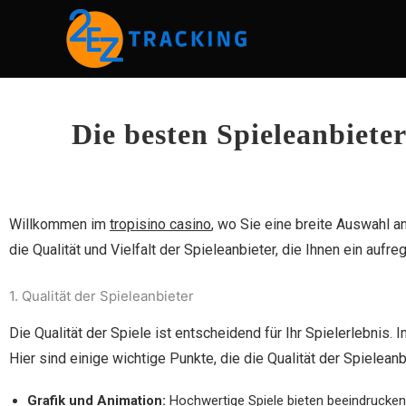
Skip
to
content
Die besten Spieleanbieter
Willkommen im
tropisino casino
, wo Sie eine breite Auswahl a
die Qualität und Vielfalt der Spieleanbieter, die Ihnen ein aufr
1. Qualität der Spieleanbieter
Die Qualität der Spiele ist entscheidend für Ihr Spielerlebnis.
Hier sind einige wichtige Punkte, die die Qualität der Spielean
Grafik und Animation:
Hochwertige Spiele bieten beeindruckend