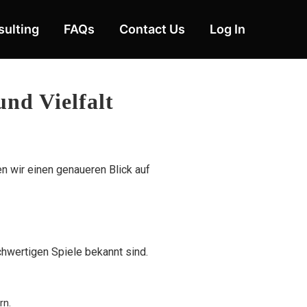
ulting
FAQs
Contact Us
Log In
und Vielfalt
en wir einen genaueren Blick auf
ochwertigen Spiele bekannt sind.
rn.