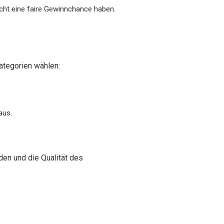
icht eine faire Gewinnchance haben.
Kategorien wählen:
aus.
den und die Qualität des