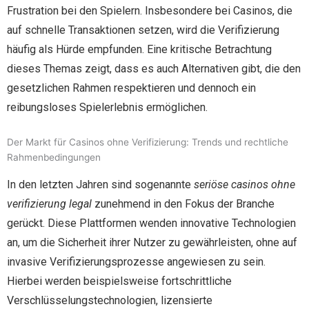
Frustration bei den Spielern. Insbesondere bei Casinos, die
auf schnelle Transaktionen setzen, wird die Verifizierung
häufig als Hürde empfunden. Eine kritische Betrachtung
dieses Themas zeigt, dass es auch Alternativen gibt, die den
gesetzlichen Rahmen respektieren und dennoch ein
reibungsloses Spielerlebnis ermöglichen.
Der Markt für Casinos ohne Verifizierung: Trends und rechtliche
Rahmenbedingungen
In den letzten Jahren sind sogenannte
seriöse casinos ohne
verifizierung legal
zunehmend in den Fokus der Branche
gerückt. Diese Plattformen wenden innovative Technologien
an, um die Sicherheit ihrer Nutzer zu gewährleisten, ohne auf
invasive Verifizierungsprozesse angewiesen zu sein.
Hierbei werden beispielsweise fortschrittliche
Verschlüsselungstechnologien, lizensierte