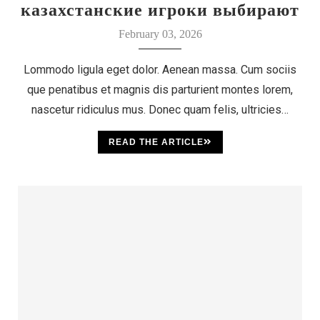
казахстанские игроки выбирают
этот бренд
February 03, 2026
Lommodo ligula eget dolor. Aenean massa. Cum sociis
que penatibus et magnis dis parturient montes lorem,
nascetur ridiculus mus. Donec quam felis, ultricies…
READ THE ARTICLE