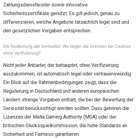
Zahlungsdienstleister sowie innovative
Sicherheitszertifikate genutzt. Es gilt jedoch, genau zu
differenzieren, welche Angebote tatsächlich legal sind und
den gesetzlichen Vorgaben entsprechen.
Die Bedeutung der Seriosität: Wo liegen die Grenzen bei Casinos
ohne Verifizierung?
Nicht jeder Anbieter, der behauptet, ohne Verifizierung
auszukommen, ist automatisch legal oder vertrauenswürdig.
Ein Blick auf die Rahmenbedingungen zeigt, dass die
Regulierung in Deutschland und anderen europäischen
Ländern strenge Vorgaben enthält, die bei der Bewertung der
Seriosität berücksichtigt werden sollten. Dazu gehören die
Lizenzen der Malta Gaming Authority (MGA) oder der
britischen Glücksspielkommission, die hohe Standards an
Sicherheit und Fairness garantieren.