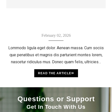
February 02, 2026
Lommodo ligula eget dolor. Aenean massa. Cum sociis
que penatibus et magnis dis parturient montes lorem,
nascetur ridiculus mus. Donec quam felis, ultricies…
READ THE ARTICLE
Questions or Support
Get In Touch With Us