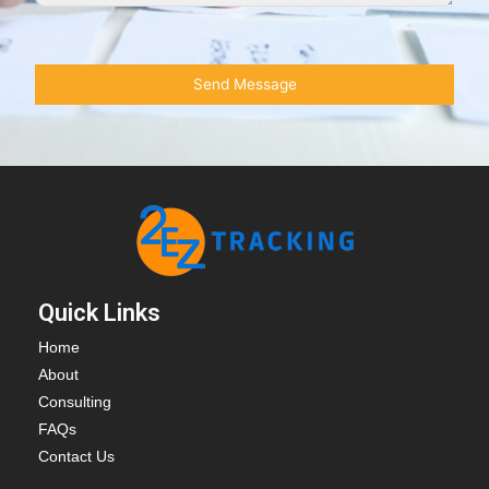
Quick Links
Home
About
Consulting
FAQs
Contact Us