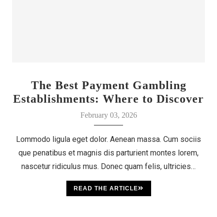
The Best Payment Gambling
Establishments: Where to Discover
Your Luck
February 03, 2026
Lommodo ligula eget dolor. Aenean massa. Cum sociis
que penatibus et magnis dis parturient montes lorem,
nascetur ridiculus mus. Donec quam felis, ultricies…
READ THE ARTICLE