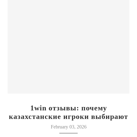
1win отзывы: почему
казахстанские игроки выбирают
этот бренд
February 03, 2026