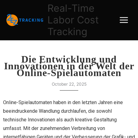
Skip
Real-Time
to
Labor Cost
content
Tracking
Die Entwicklung und
Innovationen in der Welt der
Online-Spielautomaten
October 22, 2025
Online-Spielautomaten haben in den letzten Jahren eine
beeindruckende Wandlung durchlaufen, die sowohl
technische Innovationen als auch kreative Gestaltung
umfasst. Mit der zunehmenden Verbreitung von
internetfähigen Geräten und der Verbesserung der Grafik- und