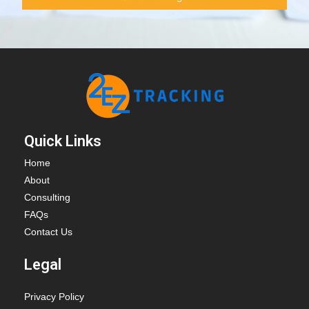
Quick Links
Home
About
Consulting
FAQs
Contact Us
Legal
Privacy Policy