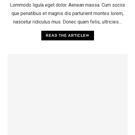
Lommodo ligula eget dolor. Aenean massa. Cum sociis
que penatibus et magnis dis parturient montes lorem,
nascetur ridiculus mus. Donec quam felis, ultricies…
READ THE ARTICLE