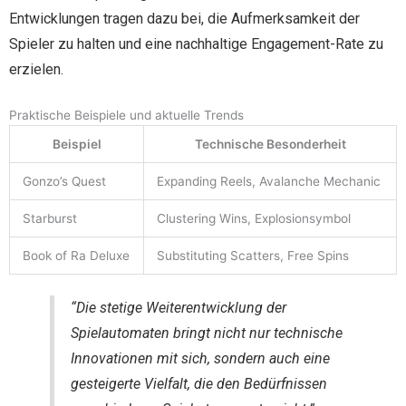
Entwicklungen tragen dazu bei, die Aufmerksamkeit der
Spieler zu halten und eine nachhaltige Engagement-Rate zu
erzielen.
Praktische Beispiele und aktuelle Trends
Beispiel
Technische Besonderheit
Gonzo’s Quest
Expanding Reels, Avalanche Mechanic
Starburst
Clustering Wins, Explosionsymbol
Book of Ra Deluxe
Substituting Scatters, Free Spins
“Die stetige Weiterentwicklung der
Spielautomaten bringt nicht nur technische
Innovationen mit sich, sondern auch eine
gesteigerte Vielfalt, die den Bedürfnissen