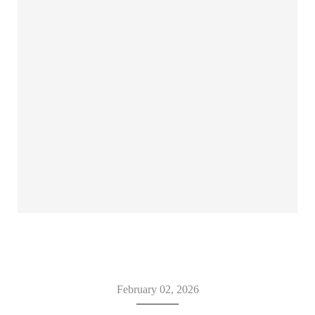
February 02, 2026