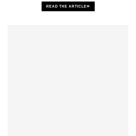
READ THE ARTICLE