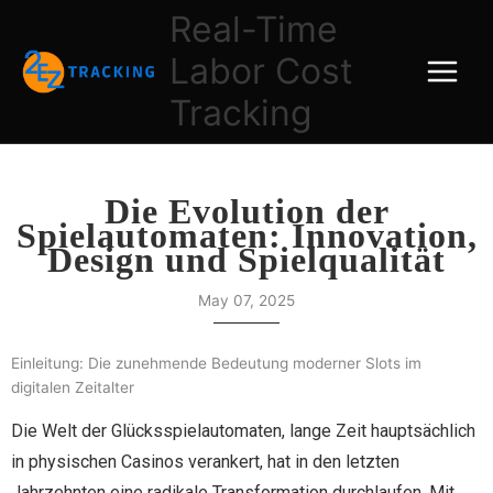
Skip
Real-Time
to
Labor Cost
content
Tracking
Die Evolution der
Spielautomaten: Innovation,
Design und Spielqualität
May 07, 2025
Einleitung: Die zunehmende Bedeutung moderner Slots im
digitalen Zeitalter
Die Welt der Glücksspielautomaten, lange Zeit hauptsächlich
in physischen Casinos verankert, hat in den letzten
Jahrzehnten eine radikale Transformation durchlaufen. Mit