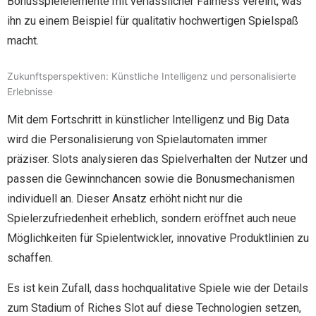
Bonusspielelemente mit verlässlicher Fairness vereint, was
ihn zu einem Beispiel für qualitativ hochwertigen Spielspaß
macht.
Zukunftsperspektiven: Künstliche Intelligenz und personalisierte
Erlebnisse
Mit dem Fortschritt in künstlicher Intelligenz und Big Data
wird die Personalisierung von Spielautomaten immer
präziser. Slots analysieren das Spielverhalten der Nutzer und
passen die Gewinnchancen sowie die Bonusmechanismen
individuell an. Dieser Ansatz erhöht nicht nur die
Spielerzufriedenheit erheblich, sondern eröffnet auch neue
Möglichkeiten für Spielentwickler, innovative Produktlinien zu
schaffen.
Es ist kein Zufall, dass hochqualitative Spiele wie der Details
zum Stadium of Riches Slot auf diese Technologien setzen,