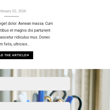
ebruary 02, 2026
eget dolor. Aenean massa. Cum
tibus et magnis dis parturient
ascetur ridiculus mus. Donec
m felis, ultricies…
D THE ARTICLE