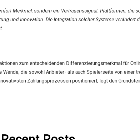
omfort Merkmal, sondern ein Vertrauenssignal. Plattformen, die s
ung und Innovation. Die Integration solcher Systeme verändert 
t
ransaktionen zum entscheidenden Differenzierungsmerkmal für Onl
Wende, die sowohl Anbieter- als auch Spielerseite von einer tra
nnovativsten Zahlungsprozessen positioniert, legt den Grundstein
Recent Posts