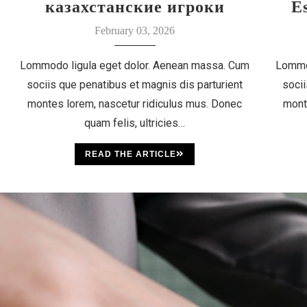
казахстанские игроки
E
выбирают этот бренд
February 03, 2026
Lommodo ligula eget dolor. Aenean massa. Cum
Lommo
sociis que penatibus et magnis dis parturient
socii
montes lorem, nascetur ridiculus mus. Donec
mont
quam felis, ultricies…
READ THE ARTICLE