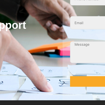
pport