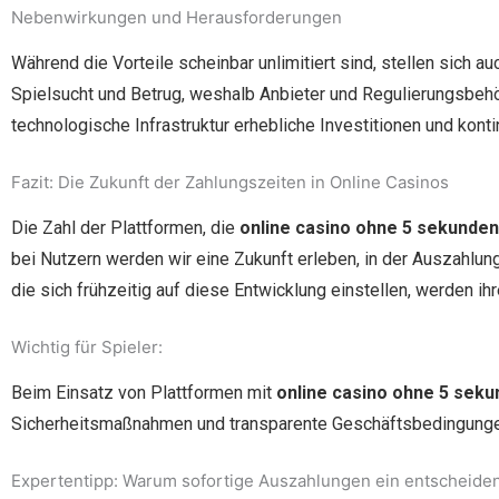
Nebenwirkungen und Herausforderungen
Während die Vorteile scheinbar unlimitiert sind, stellen sich 
Spielsucht und Betrug, weshalb Anbieter und Regulierungsbe
technologische Infrastruktur erhebliche Investitionen und konti
Fazit: Die Zukunft der Zahlungszeiten in Online Casinos
Die Zahl der Plattformen, die
online casino ohne 5 sekunden
bei Nutzern werden wir eine Zukunft erleben, in der Auszahlun
die sich frühzeitig auf diese Entwicklung einstellen, werden i
Wichtig für Spieler:
Beim Einsatz von Plattformen mit
online casino ohne 5 sek
Sicherheitsmaßnahmen und transparente Geschäftsbedingungen
Expertentipp: Warum sofortige Auszahlungen ein entscheiden