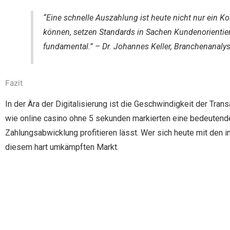
“Eine schnelle Auszahlung ist heute nicht nur ein K
können, setzen Standards in Sachen Kundenorientier
fundamental.” – Dr. Johannes Keller, Branchenanalys
Fazit
In der Ära der Digitalisierung ist die Geschwindigkeit der T
wie online casino ohne 5 sekunden markierten eine bedeutende 
Zahlungsabwicklung profitieren lässt. Wer sich heute mit den i
diesem hart umkämpften Markt.
Manage Profile