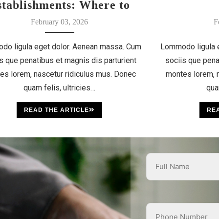
stablishments: Where to
Discover Your Luck
February 03, 2026
F
do ligula eget dolor. Aenean massa. Cum
Lommodo ligula 
s que penatibus et magnis dis parturient
sociis que pena
es lorem, nascetur ridiculus mus. Donec
montes lorem, n
quam felis, ultricies…
qua
READ THE ARTICLE
REA