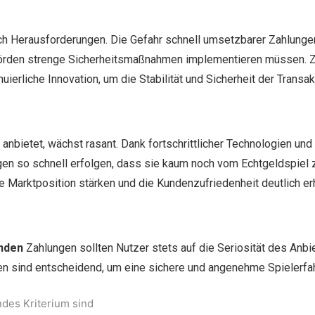
auch Herausforderungen. Die Gefahr schnell umsetzbarer Zahlunge
hörden strenge Sicherheitsmaßnahmen implementieren müssen. Z
nuierliche Innovation, um die Stabilität und Sicherheit der Transa
anbietet, wächst rasant. Dank fortschrittlicher Technologien u
gen so schnell erfolgen, dass sie kaum noch vom Echtgeldspiel z
hre Marktposition stärken und die Kundenzufriedenheit deutlich e
unden
Zahlungen sollten Nutzer stets auf die Seriosität des Anbi
 sind entscheidend, um eine sichere und angenehme Spielerfah
des Kriterium sind