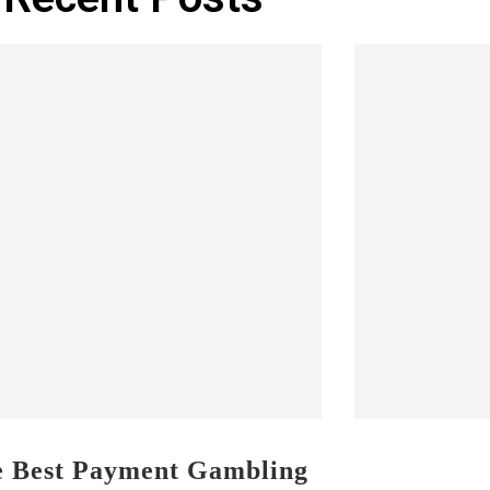
e Best Payment Gambling