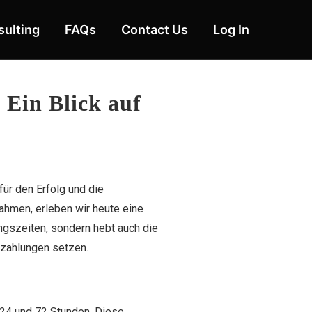
ulting
FAQs
Contact Us
Log In
 Ein Blick auf
ür den Erfolg und die
ahmen, erleben wir heute eine
lungszeiten, sondern hebt auch die
szahlungen setzen.
n 24 und 72 Stunden. Diese