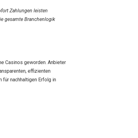
ofort Zahlungen leisten
die gesamte Branchenlogik
ine Casinos geworden. Anbieter
nsparenten, effizienten
 für nachhaltigen Erfolg in