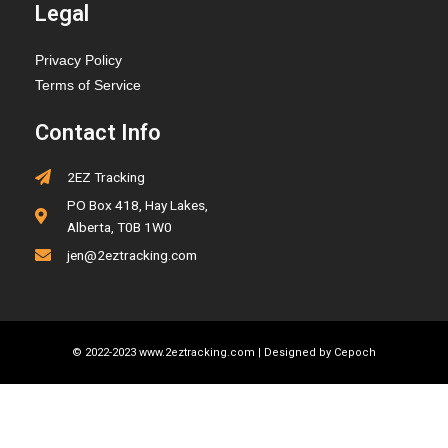
Legal
Privacy Policy
Terms of Service
Contact Info
2EZ Tracking
PO Box 418, Hay Lakes,
Alberta, T0B 1W0
jen@2eztracking.com
© 2022-2023 www.2eztracking.com | Designed by
Cepoch