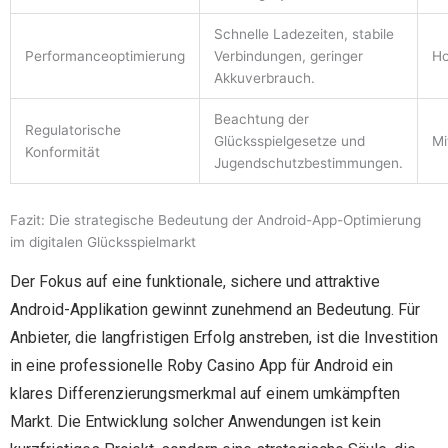
Schnelle Ladezeiten, stabile
Performanceoptimierung
Verbindungen, geringer
H
Akkuverbrauch.
Beachtung der
Regulatorische
Glücksspielgesetze und
Mi
Konformität
Jugendschutzbestimmungen.
Fazit: Die strategische Bedeutung der Android-App-Optimierung
im digitalen Glücksspielmarkt
Der Fokus auf eine funktionale, sichere und attraktive
Android-Applikation gewinnt zunehmend an Bedeutung. Für
Anbieter, die langfristigen Erfolg anstreben, ist die Investition
in eine professionelle Roby Casino App für Android ein
klares Differenzierungsmerkmal auf einem umkämpften
Markt. Die Entwicklung solcher Anwendungen ist kein