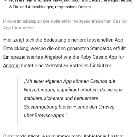
Nutzerfreundlichkeit
: Navigationskomfort, einfache Registrierung
& Ein- und Auszahlungen, responsives Design.
Innovationsbeispiel: Die Rolle einer maßgeschneiderten Casino-
App für Android
Hier zeigt sich die Bedeutung einer professionellen App-
Entwicklung, welche die oben genannten Standards erfüllt.
Ein spezialisiertes Angebot wie die
Roby Casino App für
Android
bietet eine Vielzahl an Vorteilen für Nutzer:
„Mit einer eigenen App können Casinos die
Nutzerbindung signifikant erhöhen, da sie eine
stabilere, sicherere und bequemere
Spielumgebung bieten – ohne den Umweg
über Browser-Apps.“
Dies verdeutlicht, warum immer mehr Anbieter auf native