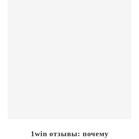
1win отзывы: почему