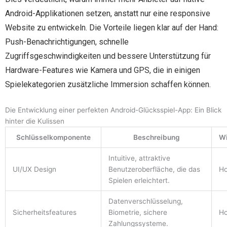
Android-Applikationen setzen, anstatt nur eine responsive
Website zu entwickeln. Die Vorteile liegen klar auf der Hand:
Push-Benachrichtigungen, schnelle
Zugriffsgeschwindigkeiten und bessere Unterstützung für
Hardware-Features wie Kamera und GPS, die in einigen
Spielekategorien zusätzliche Immersion schaffen können.
Die Entwicklung einer perfekten Android-Glücksspiel-App: Ein Blick
hinter die Kulissen
Schlüsselkomponente
Beschreibung
Wi
Intuitive, attraktive
UI/UX Design
Benutzeroberfläche, die das
H
Spielen erleichtert.
Datenverschlüsselung,
Sicherheitsfeatures
Biometrie, sichere
H
Zahlungssysteme.