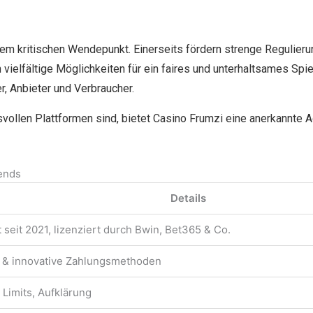
nem kritischen Wendepunkt. Einerseits fördern strenge Regulieru
 vielfältige Möglichkeiten für ein faires und unterhaltsames Spi
r, Anbieter und Verbraucher.
vollen Plattformen sind, bietet Casino Frumzi eine anerkannte Ad
rends
Details
seit 2021, lizenziert durch Bwin, Bet365 & Co.
R & innovative Zahlungsmethoden
 Limits, Aufklärung