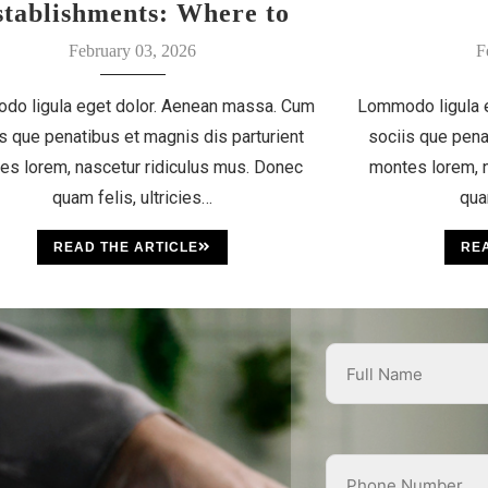
stablishments: Where to
Discover Your Luck
February 03, 2026
F
do ligula eget dolor. Aenean massa. Cum
Lommodo ligula 
s que penatibus et magnis dis parturient
sociis que pena
es lorem, nascetur ridiculus mus. Donec
montes lorem, n
quam felis, ultricies…
qua
READ THE ARTICLE
REA