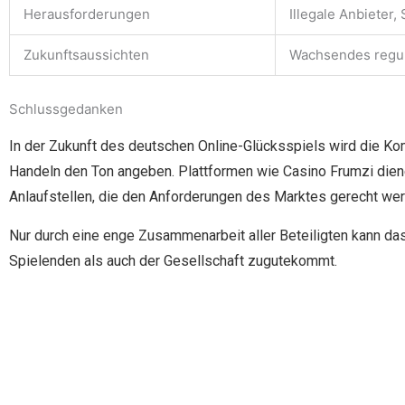
Herausforderungen
Illegale Anbieter
Zukunftsaussichten
Wachsendes regula
Schlussgedanken
In der Zukunft des deutschen Online-Glücksspiels wird die K
Handeln den Ton angeben. Plattformen wie Casino Frumzi dienen
Anlaufstellen, die den Anforderungen des Marktes gerecht werd
Nur durch eine enge Zusammenarbeit aller Beteiligten kann das 
Spielenden als auch der Gesellschaft zugutekommt.
Manage Profile