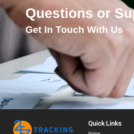
Questions or Su
Get In Touch With Us
Quick Links
Home