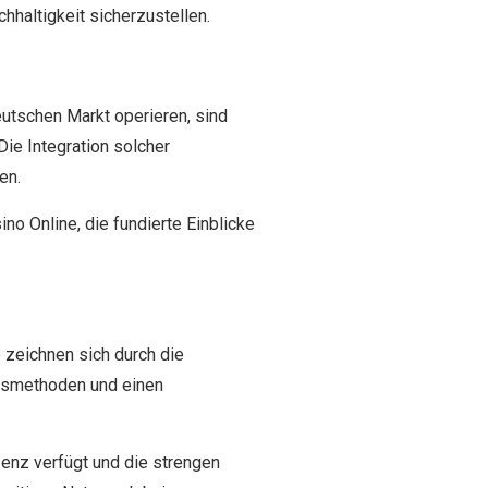
hhaltigkeit sicherzustellen.
eutschen Markt operieren, sind
Die Integration solcher
en.
no Online, die fundierte Einblicke
 zeichnen sich durch die
ngsmethoden und einen
zenz verfügt und die strengen