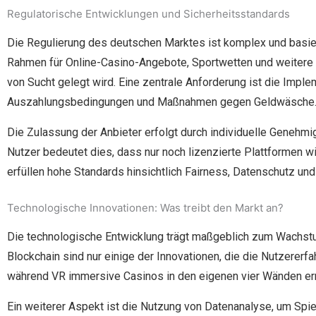
Regulatorische Entwicklungen und Sicherheitsstandards
Die Regulierung des deutschen Marktes ist komplex und basiert
Rahmen für Online-Casino-Angebote, Sportwetten und weitere
von Sucht gelegt wird. Eine zentrale Anforderung ist die Imple
Auszahlungsbedingungen und Maßnahmen gegen Geldwäsche
Die Zulassung der Anbieter erfolgt durch individuelle Genehm
Nutzer bedeutet dies, dass nur noch lizenzierte Plattformen w
erfüllen hohe Standards hinsichtlich Fairness, Datenschutz und
Technologische Innovationen: Was treibt den Markt an?
Die technologische Entwicklung trägt maßgeblich zum Wachstum 
Blockchain sind nur einige der Innovationen, die die Nutzerer
während VR immersive Casinos in den eigenen vier Wänden er
Ein weiterer Aspekt ist die Nutzung von Datenanalyse, um Spi