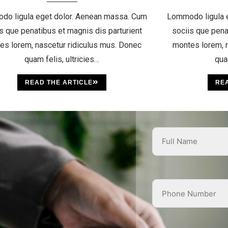
do ligula eget dolor. Aenean massa. Cum
Lommodo ligula 
s que penatibus et magnis dis parturient
sociis que pena
es lorem, nascetur ridiculus mus. Donec
montes lorem, n
quam felis, ultricies…
qua
READ THE ARTICLE
REA