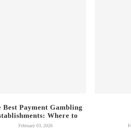
e Best Payment Gambling
stablishments: Where to
Discover Your Luck
February 03, 2026
F