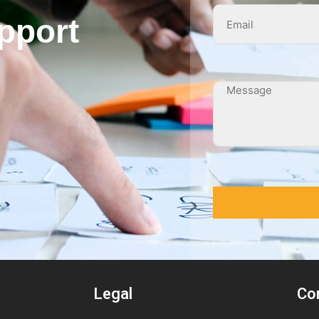
pport
Legal
Co