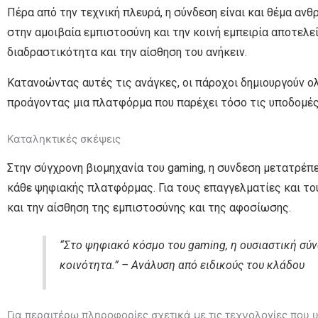
Πέρα από την τεχνική πλευρά, η σύνδεση είναι και θέμα ανθ
στην αμοιβαία εμπιστοσύνη και την κοινή εμπειρία αποτελεί
διαδραστικότητα και την αίσθηση του ανήκειν.
Κατανοώντας αυτές τις ανάγκες, οι πάροχοι δημιουργούν ολ
προάγοντας μια πλατφόρμα που παρέχει τόσο τις υποδομές ό
Καταληκτικές σκέψεις
Στην σύγχρονη βιομηχανία του gaming, η
συνδεση
μετατρέπετ
κάθε ψηφιακής πλατφόρμας. Για τους επαγγελματίες και του
και την αίσθηση της εμπιστοσύνης και της αφοσίωσης.
“Στο ψηφιακό κόσμο του gaming, η ουσιαστική σύν
κοινότητα.” – Ανάλυση από ειδικούς του κλάδου
Για περαιτέρω πληροφορίες σχετικά με τις τεχνολογίες που