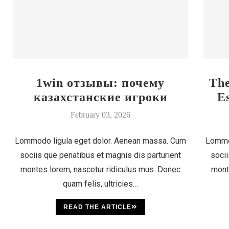
1win отзывы: почему
Th
казахстанские игроки
E
выбирают этот бренд
February 03, 2026
Lommodo ligula eget dolor. Aenean massa. Cum
Lommo
sociis que penatibus et magnis dis parturient
socii
montes lorem, nascetur ridiculus mus. Donec
mont
quam felis, ultricies…
READ THE ARTICLE