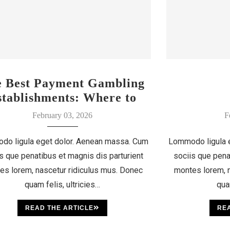
e Best Payment Gambling
stablishments: Where to
Discover Your Luck
February 03, 2026
F
do ligula eget dolor. Aenean massa. Cum
Lommodo ligula 
s que penatibus et magnis dis parturient
sociis que pena
es lorem, nascetur ridiculus mus. Donec
montes lorem, n
quam felis, ultricies…
qua
READ THE ARTICLE
REA