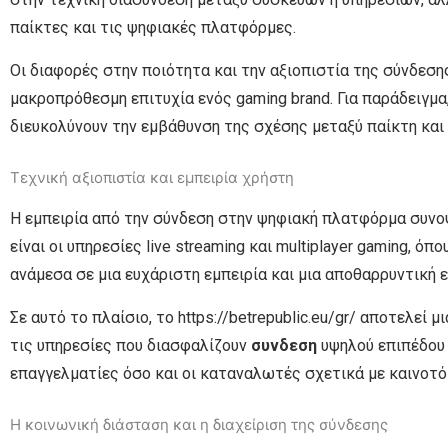
παίκτες και τις ψηφιακές πλατφόρμες.
Οι διαφορές στην ποιότητα και την αξιοπιστία της σύνδεση
μακροπρόθεσμη επιτυχία ενός gaming brand. Για παράδειγμ
διευκολύνουν την εμβάθυνση της σχέσης μεταξύ παίκτη και
Τεχνική αξιοπιστία και εμπειρία χρήστη
Η εμπειρία από την σύνδεση στην ψηφιακή πλατφόρμα συνο
είναι οι υπηρεσίες live streaming και multiplayer gaming, 
ανάμεσα σε μια ευχάριστη εμπειρία και μια αποθαρρυντική ε
Σε αυτό το πλαίσιο, το https://betrepublic.eu/gr/ αποτελεί
τις υπηρεσίες που διασφαλίζουν
συνδεση
υψηλού επιπέδου 
επαγγελματίες όσο και οι καταναλωτές σχετικά με καινοτόμ
Η κοινωνική διάσταση και η διαχείριση της σύνδεσης