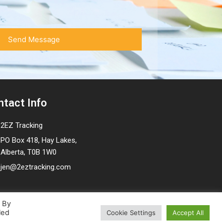
ntact Info
2EZ Tracking
PO Box 418, Hay Lakes,
Alberta, T0B 1W0
jen@2eztracking.com
. By
led
Cookie Settings
Accept All