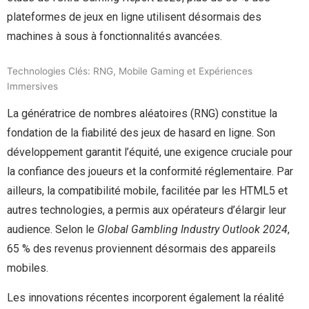
plateformes de jeux en ligne utilisent désormais des
machines à sous à fonctionnalités avancées.
Technologies Clés: RNG, Mobile Gaming et Expériences
Immersives
La génératrice de nombres aléatoires (RNG) constitue la
fondation de la fiabilité des jeux de hasard en ligne. Son
développement garantit l’équité, une exigence cruciale pour
la confiance des joueurs et la conformité réglementaire. Par
ailleurs, la compatibilité mobile, facilitée par les HTML5 et
autres technologies, a permis aux opérateurs d’élargir leur
audience. Selon le
Global Gambling Industry Outlook 2024
,
65 % des revenus proviennent désormais des appareils
mobiles.
Les innovations récentes incorporent également la réalité