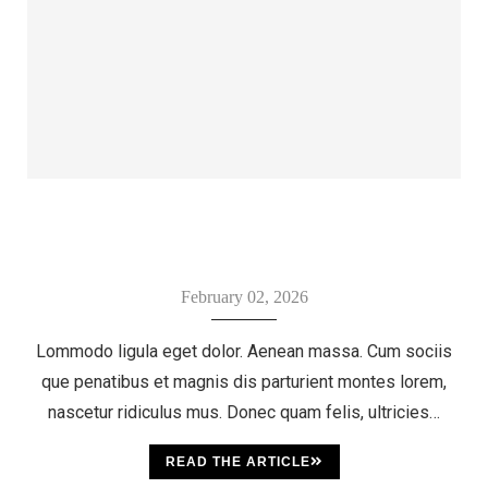
February 02, 2026
Lommodo ligula eget dolor. Aenean massa. Cum sociis
que penatibus et magnis dis parturient montes lorem,
nascetur ridiculus mus. Donec quam felis, ultricies…
READ THE ARTICLE