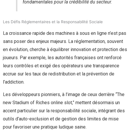
fondamentales pour la crédibilité du secteur.
Les Défis Réglementaires et la Responsabilité Sociale
La croissance rapide des machines à sous en ligne n’est pas
sans poser des enjeux majeurs. La réglementation, souvent
en évolution, cherche à équilibrer innovation et protection des
joueurs. Par exemple, les autorités françaises ont renforcé
leurs contrôles et exigé des opérateurs une transparence
accrue sur les taux de redistribution et la prévention de
l’addiction.
Les développeurs pionniers, à l’image de ceux derrière “The
new Stadium of Riches online slot,” mettent désormais un
accent particulier sur la responsabilité sociale, intégrant des
outils d’auto-exclusion et de gestion des limites de mise
pour favoriser une pratique ludique saine.