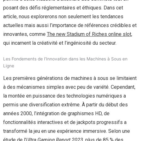
posant des défis réglementaires et éthiques. Dans cet
article, nous explorerons non seulement les tendances
actuelles mais aussi l’importance de références crédibles et
innovantes, comme
The new Stadium of Riches online slot
,
qui incarnent la créativité et l’ingéniosité du secteur.
Les Fondements de l’Innovation dans les Machines à Sous en
Ligne
Les premières générations de machines à sous se limitaient
à des mécanismes simples avec peu de variété. Cependant,
la montée en puissance des technologies numériques a
permis une diversification extrême. À partir du début des
années 2000, l’intégration de graphismes HD, de
fonctionnalités interactives et de jackpots progressifs a
transformé la jeu en une expérience immersive. Selon une
étude de l’
Ultra Gaming Report 2023
, plus de 85 % des