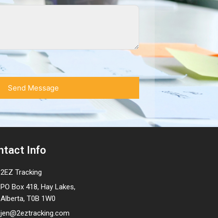
ntact Info
2EZ Tracking
PO Box 418, Hay Lakes,
Alberta, T0B 1W0
jen@2eztracking.com