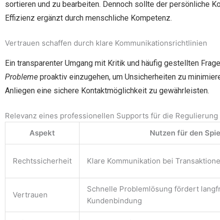
sortieren und zu bearbeiten. Dennoch sollte der persönliche Ko
Effizienz ergänzt durch menschliche Kompetenz.
Vertrauen schaffen durch klare Kommunikationsrichtlinien
Ein transparenter Umgang mit Kritik und häufig gestellten Frag
Probleme
proaktiv einzugehen, um Unsicherheiten zu minimier
Anliegen eine sichere Kontaktmöglichkeit zu gewährleisten.
Relevanz eines professionellen Supports für die Regulierung
Aspekt
Nutzen für den Spie
Rechtssicherheit
Klare Kommunikation bei Transaktione
Schnelle Problemlösung fördert langfr
Vertrauen
Kundenbindung