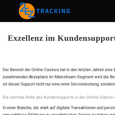
Skip
to
content
Exzellenz im Kundensupport
Der Bereich der Online-Casinos hat in den letzten Jahren eine
zunehmenden Akzeptanz im Mainstream-Segment wird die Bedeu
ist dieser Support nicht nur eine reine Serviceleistung, sondern
Die zentrale Rolle des Kundensupports in der Online-Casino
In einer Branche, die stark auf digitale Transaktionen und pers
eine nahtlose Erfahrung zu gewährleisten, Fragen zu klären un