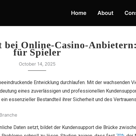
Home
About
Cons
 bei Online-Casino-Anbietern:
für Spieler
October 14, 2025
 beeindruckende Entwicklung durchlaufen. Mit der wachsenden Vi
tung eines zuverlässigen und professionellen Kundensupports
 ein essenzieller Bestandteil ihrer Sicherheit und des Vertrauens
-Branche
önliche Daten setzt, bildet der Kundensupport die Brücke zwischen
d Probleme schnell zu lösen. Studien zeigen, dass fast
70%
der 