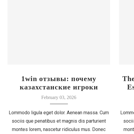
1win отзывы: почему
Th
казахстанские игроки
E
выбирают этот бренд
February 03, 2026
Lommodo ligula eget dolor. Aenean massa. Cum
Lommo
sociis que penatibus et magnis dis parturient
socii
montes lorem, nascetur ridiculus mus. Donec
mont