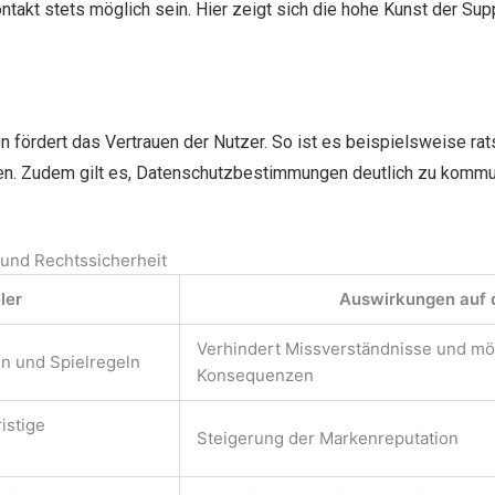
ntakt stets möglich sein. Hier zeigt sich die hohe Kunst der Sup
en fördert das Vertrauen der Nutzer. So ist es beispielsweise ra
en. Zudem gilt es, Datenschutzbestimmungen deutlich zu kommu
 und Rechtssicherheit
ler
Auswirkungen auf 
Verhindert Missverständnisse und mög
n und Spielregeln
Konsequenzen
istige
Steigerung der Markenreputation