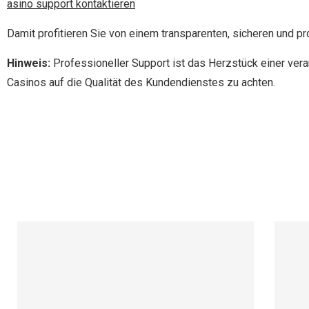
asino support kontaktieren
Damit profitieren Sie von einem transparenten, sicheren und pr
Hinweis:
Professioneller Support ist das Herzstück einer vera
Casinos auf die Qualität des Kundendienstes zu achten.
Manage Profile