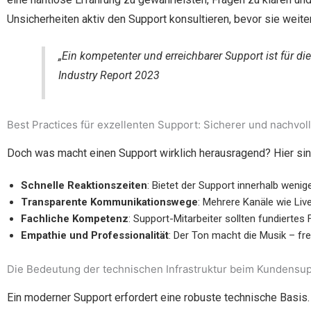
Unsicherheiten aktiv den Support konsultieren, bevor sie weite
„Ein kompetenter und erreichbarer Support ist für 
Industry Report 2023
Best Practices für exzellenten Support: Sicherer und nachvol
Doch was macht einen Support wirklich herausragend? Hier sind
Schnelle Reaktionszeiten
: Bietet der Support innerhalb wenig
Transparente Kommunikationswege
: Mehrere Kanäle wie Live
Fachliche Kompetenz
: Support-Mitarbeiter sollten fundierte
Empathie und Professionalität
: Der Ton macht die Musik – fre
Die Bedeutung der technischen Infrastruktur beim Kundensu
Ein moderner Support erfordert eine robuste technische Basis