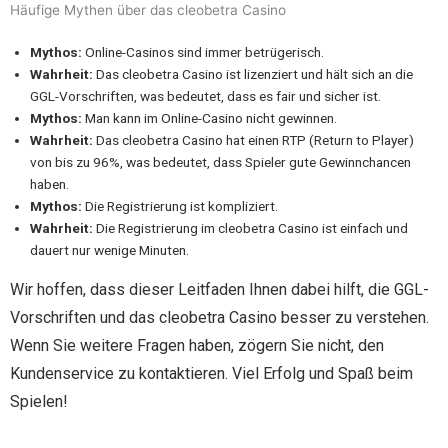
Häufige Mythen über das cleobetra Casino
Mythos:
Online-Casinos sind immer betrügerisch.
Wahrheit:
Das cleobetra Casino ist lizenziert und hält sich an die
GGL-Vorschriften, was bedeutet, dass es fair und sicher ist.
Mythos:
Man kann im Online-Casino nicht gewinnen.
Wahrheit:
Das cleobetra Casino hat einen RTP (Return to Player)
von bis zu 96%, was bedeutet, dass Spieler gute Gewinnchancen
haben.
Mythos:
Die Registrierung ist kompliziert.
Wahrheit:
Die Registrierung im cleobetra Casino ist einfach und
dauert nur wenige Minuten.
Wir hoffen, dass dieser Leitfaden Ihnen dabei hilft, die GGL-
Vorschriften und das cleobetra Casino besser zu verstehen.
Wenn Sie weitere Fragen haben, zögern Sie nicht, den
Kundenservice zu kontaktieren. Viel Erfolg und Spaß beim
Spielen!