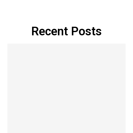
Manage Profile
Recent Posts