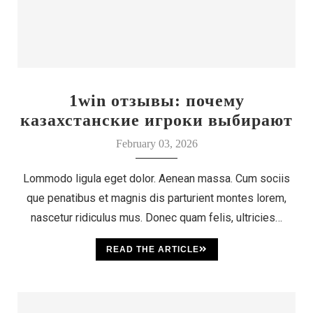
1win отзывы: почему
казахстанские игроки выбирают
этот бренд
February 03, 2026
Lommodo ligula eget dolor. Aenean massa. Cum sociis
que penatibus et magnis dis parturient montes lorem,
nascetur ridiculus mus. Donec quam felis, ultricies…
READ THE ARTICLE