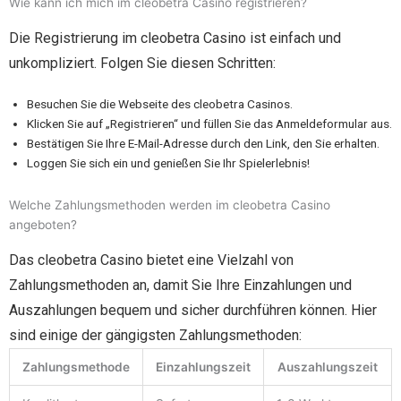
Wie kann ich mich im cleobetra Casino registrieren?
Die Registrierung im cleobetra Casino ist einfach und
unkompliziert. Folgen Sie diesen Schritten:
Besuchen Sie die Webseite des cleobetra Casinos.
Klicken Sie auf „Registrieren“ und füllen Sie das Anmeldeformular aus.
Bestätigen Sie Ihre E-Mail-Adresse durch den Link, den Sie erhalten.
Loggen Sie sich ein und genießen Sie Ihr Spielerlebnis!
Welche Zahlungsmethoden werden im cleobetra Casino
angeboten?
Das cleobetra Casino bietet eine Vielzahl von
Zahlungsmethoden an, damit Sie Ihre Einzahlungen und
Auszahlungen bequem und sicher durchführen können. Hier
sind einige der gängigsten Zahlungsmethoden:
Zahlungsmethode
Einzahlungszeit
Auszahlungszeit