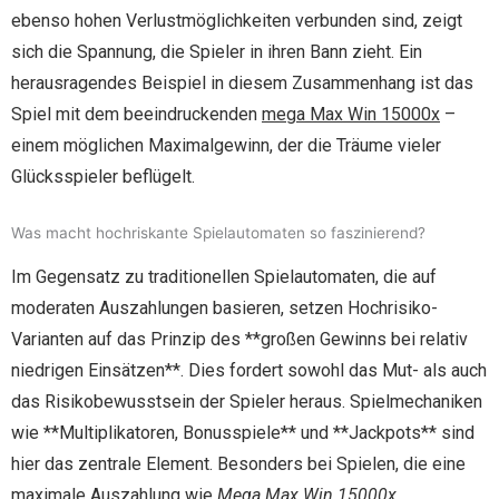
ebenso hohen Verlustmöglichkeiten verbunden sind, zeigt
sich die Spannung, die Spieler in ihren Bann zieht. Ein
herausragendes Beispiel in diesem Zusammenhang ist das
Spiel mit dem beeindruckenden
mega Max Win 15000x
–
einem möglichen Maximalgewinn, der die Träume vieler
Glücksspieler beflügelt.
Was macht hochriskante Spielautomaten so faszinierend?
Im Gegensatz zu traditionellen Spielautomaten, die auf
moderaten Auszahlungen basieren, setzen Hochrisiko-
Varianten auf das Prinzip des **großen Gewinns bei relativ
niedrigen Einsätzen**. Dies fordert sowohl das Mut- als auch
das Risikobewusstsein der Spieler heraus. Spielmechaniken
wie **Multiplikatoren, Bonusspiele** und **Jackpots** sind
hier das zentrale Element. Besonders bei Spielen, die eine
maximale Auszahlung wie
Mega Max Win 15000x