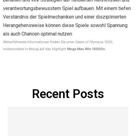
verantwortungsbewusstem Spiel aufbauen. Mit einem tiefen
Verständnis der Spielmechaniken und einer disziplinierten
Herangehensweise können diese Spiele sowohl Spannung
als auch Chancen optimal nutzen.
Weiterführende Informationen finden Sie unter Gates of Olympus 1000,
insbesondere in Bezug auf das Highlight
Mega Max Win 15000x
.
Manage Profile
Recent Posts