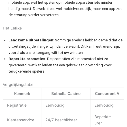
mobiele app, wat het spelen op mobiele apparaten iets minder
handig maakt. De website is wel mobielvriendelijk, maar een app zou
de ervaring verder verbeteren.
Het Lelijke
Langzame uitbetalingen
: Sommige spelers hebben gemeld dat de
uitbetalingstijden langer zijn dan verwacht. Dit kan frustrerend zijn,
vooral als u snel toegang wilt tot uw winsten.
Beperkte promoties
: De promoties zijn momenteel niet zo
gevarieerd, wat kan leiden tot een gebrek aan opwinding voor
terugkerende spelers.
Vergelijkingstabel
Kenmerk
Betnella Casino
Concurrent A
Registratie
Eenvoudig
Eenvoudig
Beperkte
Klantenservice
24/7 beschikbaar
uren