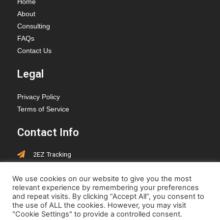
Home
About
Consulting
FAQs
Contact Us
Legal
Privacy Policy
Terms of Service
Contact Info
2EZ Tracking
PO Box 418, Hay Lakes,
We use cookies on our website to give you the most
Alberta, T0B 1W0
relevant experience by remembering your preferences
jen@2eztracking.com
and repeat visits. By clicking “Accept All”, you consent to
the use of ALL the cookies. However, you may visit
"Cookie Settings" to provide a controlled consent.