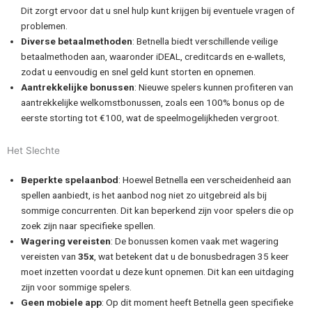
Dit zorgt ervoor dat u snel hulp kunt krijgen bij eventuele vragen of
problemen.
Diverse betaalmethoden
: Betnella biedt verschillende veilige
betaalmethoden aan, waaronder iDEAL, creditcards en e-wallets,
zodat u eenvoudig en snel geld kunt storten en opnemen.
Aantrekkelijke bonussen
: Nieuwe spelers kunnen profiteren van
aantrekkelijke welkomstbonussen, zoals een 100% bonus op de
eerste storting tot €100, wat de speelmogelijkheden vergroot.
Het Slechte
Beperkte spelaanbod
: Hoewel Betnella een verscheidenheid aan
spellen aanbiedt, is het aanbod nog niet zo uitgebreid als bij
sommige concurrenten. Dit kan beperkend zijn voor spelers die op
zoek zijn naar specifieke spellen.
Wagering vereisten
: De bonussen komen vaak met wagering
vereisten van
35x
, wat betekent dat u de bonusbedragen 35 keer
moet inzetten voordat u deze kunt opnemen. Dit kan een uitdaging
zijn voor sommige spelers.
Geen mobiele app
: Op dit moment heeft Betnella geen specifieke