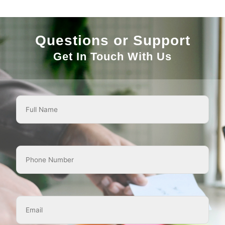
Questions or Support
Get In Touch With Us