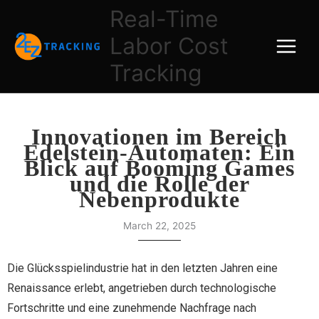
Skip
Real-Time
to
Labor Cost
content
Tracking
Innovationen im Bereich
Edelstein-Automaten: Ein
Blick auf Booming Games
und die Rolle der
Nebenprodukte
March 22, 2025
Die Glücksspielindustrie hat in den letzten Jahren eine
Renaissance erlebt, angetrieben durch technologische
Fortschritte und eine zunehmende Nachfrage nach