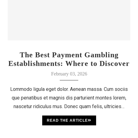
The Best Payment Gambling
Establishments: Where to Discover
Your Luck
February 03, 2026
Lommodo ligula eget dolor. Aenean massa. Cum sociis
que penatibus et magnis dis parturient montes lorem,
nascetur ridiculus mus. Donec quam felis, ultricies…
READ THE ARTICLE