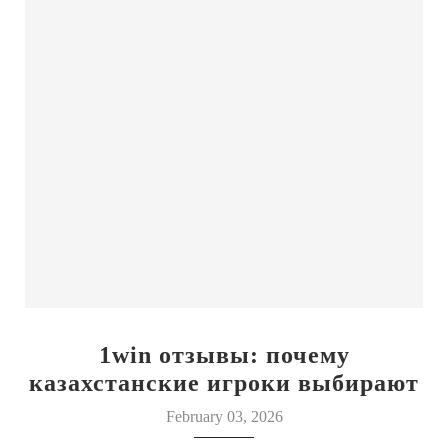
1win отзывы: почему
казахстанские игроки выбирают
этот бренд
February 03, 2026