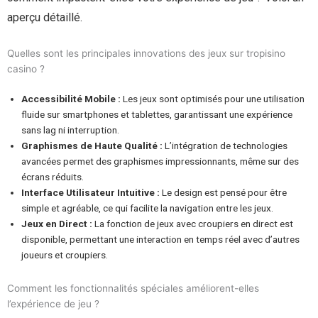
aperçu détaillé.
Quelles sont les principales innovations des jeux sur tropisino
casino ?
Accessibilité Mobile :
Les jeux sont optimisés pour une utilisation
fluide sur smartphones et tablettes, garantissant une expérience
sans lag ni interruption.
Graphismes de Haute Qualité :
L’intégration de technologies
avancées permet des graphismes impressionnants, même sur des
écrans réduits.
Interface Utilisateur Intuitive :
Le design est pensé pour être
simple et agréable, ce qui facilite la navigation entre les jeux.
Jeux en Direct :
La fonction de jeux avec croupiers en direct est
disponible, permettant une interaction en temps réel avec d’autres
joueurs et croupiers.
Comment les fonctionnalités spéciales améliorent-elles
l’expérience de jeu ?