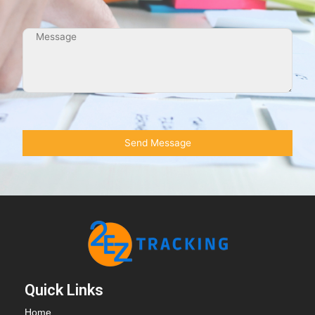
Quick Links
Home