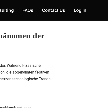
ulting
FAQs
Contact Us
Log In
Phänomen der
nder. Während klassische
tion: die sogenannten
festiven
 setzen technologische Trends,
tdruckkombinationen