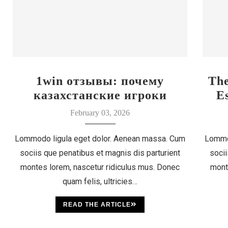
1win отзывы: почему
Th
казахстанские игроки
E
выбирают этот бренд
February 03, 2026
Lommodo ligula eget dolor. Aenean massa. Cum
Lommo
sociis que penatibus et magnis dis parturient
socii
montes lorem, nascetur ridiculus mus. Donec
mont
quam felis, ultricies…
READ THE ARTICLE