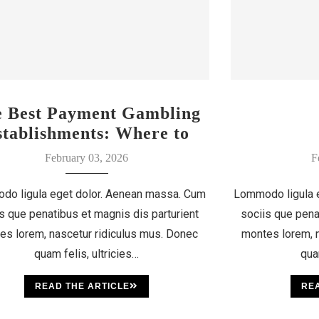
e Best Payment Gambling
stablishments: Where to
Discover Your Luck
February 03, 2026
F
do ligula eget dolor. Aenean massa. Cum
Lommodo ligula 
s que penatibus et magnis dis parturient
sociis que pena
es lorem, nascetur ridiculus mus. Donec
montes lorem, n
quam felis, ultricies…
qua
READ THE ARTICLE
REA