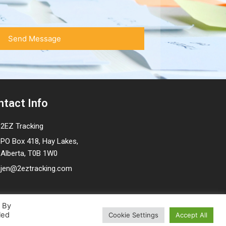
ntact Info
2EZ Tracking
PO Box 418, Hay Lakes,
Alberta, T0B 1W0
jen@2eztracking.com
. By
led
Cookie Settings
Accept All