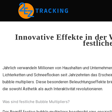
Skip
to
content
Innovative Effekte in de
festlic
Jährlich verwandeln Millionen von Haushalten und Unternehme
Lichterketten und Schneeflocken seit Jahrzehnten das Erschein
bubble multipliers
. Diese besonderen Beleuchtungseffekte brin
die sowohl Ästhetik als auch Interaktivität revolutionieren.
Was sind festliche Bubble Multipliers?
Der Begriff
festive bubble multipliers
beschreibt eine speziell