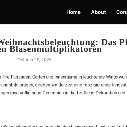
Home
About
Cons
r Weihnachtsbeleuchtung: Das 
hen Blasenmultiplikatoren
October 16, 2025
n ihre Fassaden, Gärten und Innenräume in leuchtende Winterwu
ungsbild prägen, erleben wir derzeit eine faszinierende Innova
gen eine völlig neue Dimension in die festliche Dekoration und
e Beleuchtungstechnologie, die durch innovative Licht- und Luf