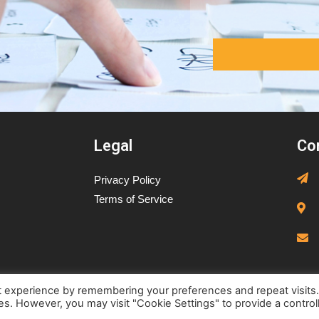
Legal
Co
Privacy Policy
Terms of Service
t experience by remembering your preferences and repeat visits
ies. However, you may visit "Cookie Settings" to provide a control
2023 www.2eztracking.com | Designed by
Cepoch