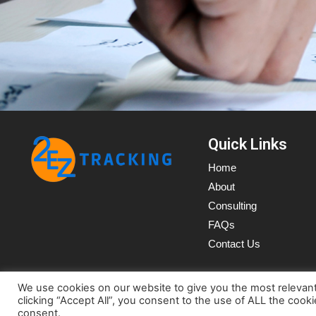
Quick Links
Home
About
Consulting
FAQs
Contact Us
We use cookies on our website to give you the most relevan
clicking “Accept All”, you consent to the use of ALL the cook
© 2022-
consent.