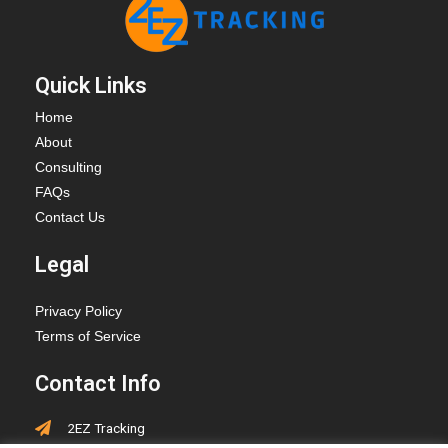
Quick Links
Home
About
Consulting
FAQs
Contact Us
Legal
Privacy Policy
Terms of Service
Contact Info
2EZ Tracking