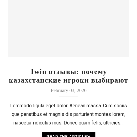
1win отзывы: почему
казахстанские игроки выбирают
этот бренд
February 03, 2026
Lommodo ligula eget dolor. Aenean massa. Cum sociis
que penatibus et magnis dis parturient montes lorem,
nascetur ridiculus mus. Donec quam felis, ultricies…
READ THE ARTICLE