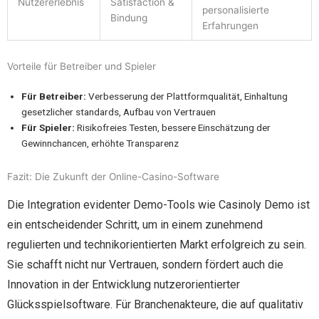
Nutzererlebnis
Satisfaction &
personalisierte
Bindung
Erfahrungen
Vorteile für Betreiber und Spieler
Für Betreiber:
Verbesserung der Plattformqualität, Einhaltung
gesetzlicher standards, Aufbau von Vertrauen
Für Spieler:
Risikofreies Testen, bessere Einschätzung der
Gewinnchancen, erhöhte Transparenz
Fazit: Die Zukunft der Online-Casino-Software
Die Integration evidenter Demo-Tools wie Casinoly Demo ist
ein entscheidender Schritt, um in einem zunehmend
regulierten und technikorientierten Markt erfolgreich zu sein.
Sie schafft nicht nur Vertrauen, sondern fördert auch die
Innovation in der Entwicklung nutzerorientierter
Glücksspielsoftware. Für Branchenakteure, die auf qualitativ