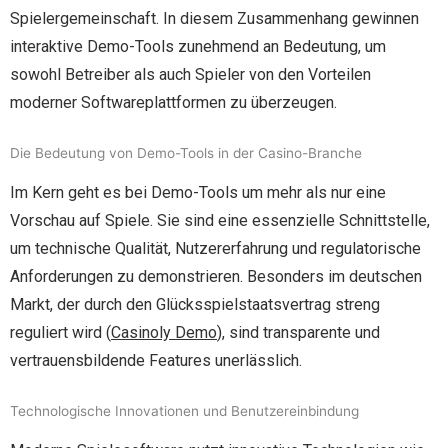
Spielergemeinschaft. In diesem Zusammenhang gewinnen
interaktive Demo-Tools zunehmend an Bedeutung, um
sowohl Betreiber als auch Spieler von den Vorteilen
moderner Softwareplattformen zu überzeugen.
Die Bedeutung von Demo-Tools in der Casino-Branche
Im Kern geht es bei Demo-Tools um mehr als nur eine
Vorschau auf Spiele. Sie sind eine essenzielle Schnittstelle,
um technische Qualität, Nutzererfahrung und regulatorische
Anforderungen zu demonstrieren. Besonders im deutschen
Markt, der durch den Glücksspielstaatsvertrag streng
reguliert wird (
Casinoly Demo
), sind transparente und
vertrauensbildende Features unerlässlich.
Technologische Innovationen und Benutzereinbindung