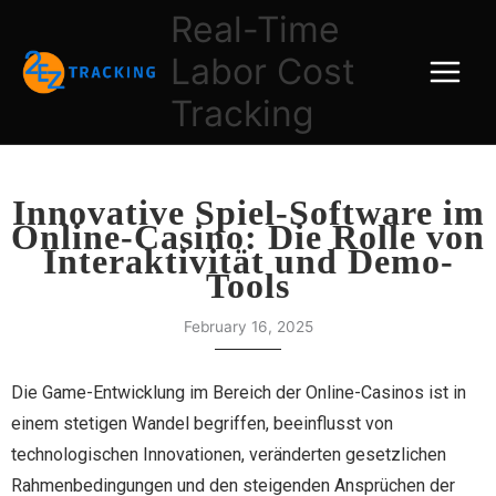
Skip
Real-Time
to
Labor Cost
content
Tracking
Innovative Spiel-Software im
Online-Casino: Die Rolle von
Interaktivität und Demo-
Tools
February 16, 2025
Die Game-Entwicklung im Bereich der Online-Casinos ist in
einem stetigen Wandel begriffen, beeinflusst von
technologischen Innovationen, veränderten gesetzlichen
Rahmenbedingungen und den steigenden Ansprüchen der