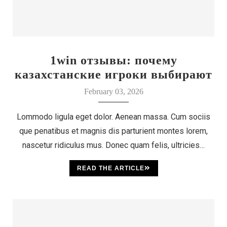
1win отзывы: почему
казахстанские игроки выбирают
этот бренд
February 03, 2026
Lommodo ligula eget dolor. Aenean massa. Cum sociis
que penatibus et magnis dis parturient montes lorem,
nascetur ridiculus mus. Donec quam felis, ultricies…
READ THE ARTICLE