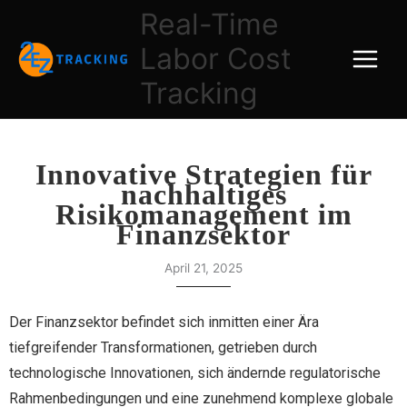
Skip
Real-Time
to
Labor Cost
content
Tracking
Innovative Strategien für
nachhaltiges
Risikomanagement im
Finanzsektor
April 21, 2025
Der Finanzsektor befindet sich inmitten einer Ära
tiefgreifender Transformationen, getrieben durch
technologische Innovationen, sich ändernde regulatorische
Rahmenbedingungen und eine zunehmend komplexe globale