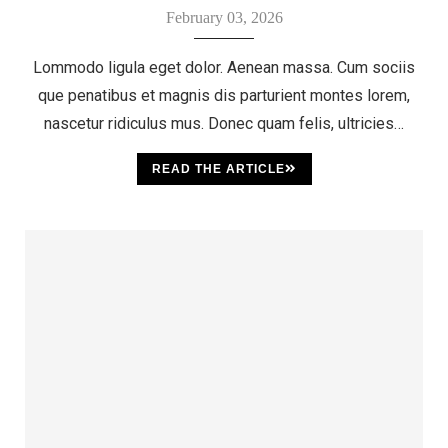
этот бренд
February 03, 2026
Lommodo ligula eget dolor. Aenean massa. Cum sociis
que penatibus et magnis dis parturient montes lorem,
nascetur ridiculus mus. Donec quam felis, ultricies…
READ THE ARTICLE