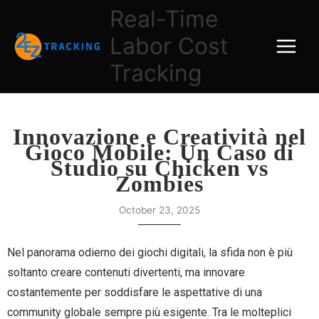
Skip
Real-Time
to
Labor Cost
content
Tracking
Innovazione e Creatività nel
Gioco Mobile: Un Caso di
Studio su Chicken vs
Zombies
October 23, 2025
Nel panorama odierno dei giochi digitali, la sfida non è più
soltanto creare contenuti divertenti, ma innovare
costantemente per soddisfare le aspettative di una
community globale sempre più esigente. Tra le molteplici