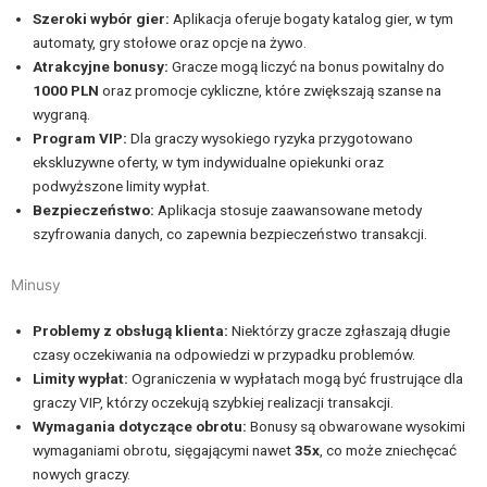
Szeroki wybór gier:
Aplikacja oferuje bogaty katalog gier, w tym
automaty, gry stołowe oraz opcje na żywo.
Atrakcyjne bonusy:
Gracze mogą liczyć na bonus powitalny do
1000 PLN
oraz promocje cykliczne, które zwiększają szanse na
wygraną.
Program VIP:
Dla graczy wysokiego ryzyka przygotowano
ekskluzywne oferty, w tym indywidualne opiekunki oraz
podwyższone limity wypłat.
Bezpieczeństwo:
Aplikacja stosuje zaawansowane metody
szyfrowania danych, co zapewnia bezpieczeństwo transakcji.
Minusy
Problemy z obsługą klienta:
Niektórzy gracze zgłaszają długie
czasy oczekiwania na odpowiedzi w przypadku problemów.
Limity wypłat:
Ograniczenia w wypłatach mogą być frustrujące dla
graczy VIP, którzy oczekują szybkiej realizacji transakcji.
Wymagania dotyczące obrotu:
Bonusy są obwarowane wysokimi
wymaganiami obrotu, sięgającymi nawet
35x
, co może zniechęcać
nowych graczy.