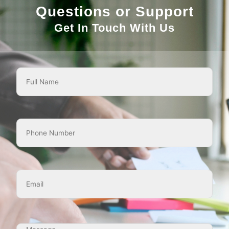
Questions or Support
Get In Touch With Us