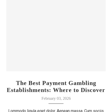
The Best Payment Gambling
Establishments: Where to Discover
Your Luck
February 03, 2026
Lommodo ligula eget dolor. Aenean massa. Cum sociis