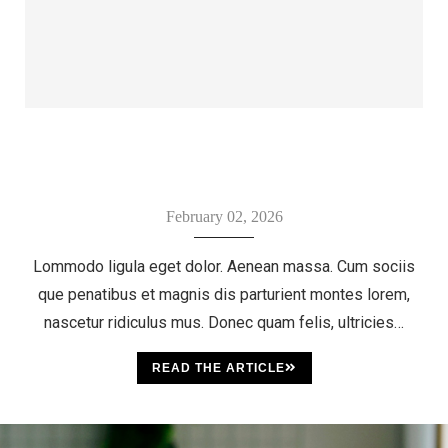
February 02, 2026
Lommodo ligula eget dolor. Aenean massa. Cum sociis
que penatibus et magnis dis parturient montes lorem,
nascetur ridiculus mus. Donec quam felis, ultricies…
READ THE ARTICLE