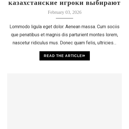
казахстанские игроки выбирают
этот бренд
February 03, 2026
Lommodo ligula eget dolor. Aenean massa. Cum sociis
que penatibus et magnis dis parturient montes lorem,
nascetur ridiculus mus. Donec quam felis, ultricies…
READ THE ARTICLE