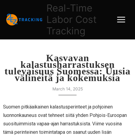
Skip
Real-Time
to
Labor Cost
content
Tracking
Kasvavan
kalastusharrastuksen
tulevaisuus Suomessa: Uusia
välineitä ja kokemuksia
March 14, 2025
Suomen pitkäaikainen kalastusperinteet ja pohjoinen
luonnonkauneus ovat tehneet siitä yhden Pohjois-Euroopan
suosituimmista vapaa-ajan harrastuksista. Viime vuosina
tämä perinteinen toimintatapa on saanut uuden lisän