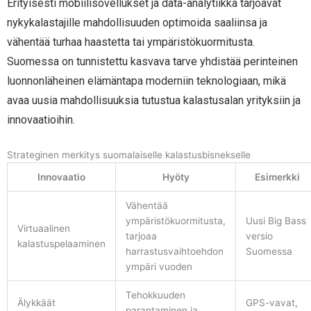
Erityisesti mobiilisovellukset ja data-analytiikka tarjoavat
nykykalastajille mahdollisuuden optimoida saaliinsa ja
vähentää turhaa haastetta tai ympäristökuormitusta.
Suomessa on tunnistettu kasvava tarve yhdistää perinteinen
luonnonläheinen elämäntapa moderniin teknologiaan, mikä
avaa uusia mahdollisuuksia tutustua kalastusalan yrityksiin ja
innovaatioihin.
Strateginen merkitys suomalaiselle kalastusbisnekselle
Innovaatio
Hyöty
Esimerkki
Vähentää
ympäristökuormitusta,
Uusi Big Bass
Virtuaalinen
tarjoaa
versio
kalastuspelaaminen
harrastusvaihtoehdon
Suomessa
ympäri vuoden
Tehokkuuden
Älykkäät
GPS-vavat,
parantaminen ja