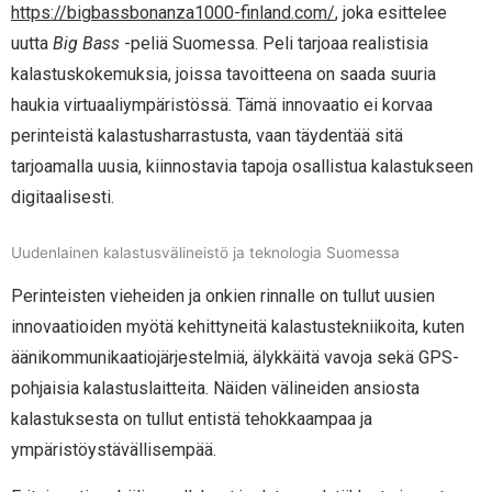
https://bigbassbonanza1000-finland.com/
, joka esittelee
uutta
Big Bass
-peliä Suomessa. Peli tarjoaa realistisia
kalastuskokemuksia, joissa tavoitteena on saada suuria
haukia virtuaaliympäristössä. Tämä innovaatio ei korvaa
perinteistä kalastusharrastusta, vaan täydentää sitä
tarjoamalla uusia, kiinnostavia tapoja osallistua kalastukseen
digitaalisesti.
Uudenlainen kalastusvälineistö ja teknologia Suomessa
Perinteisten vieheiden ja onkien rinnalle on tullut uusien
innovaatioiden myötä kehittyneitä kalastustekniikoita, kuten
äänikommunikaatiojärjestelmiä, älykkäitä vavoja sekä GPS-
pohjaisia kalastuslaitteita. Näiden välineiden ansiosta
kalastuksesta on tullut entistä tehokkaampaa ja
ympäristöystävällisempää.