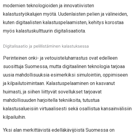
modernien teknologioiden ja innovatiivisten
kalastustyökalujen myötä. Uudenlaisten pelien ja välineiden,
kuten digitaalisten kalastuspelaamisten, kehitys korostaa
myös kalastuskulttuurin digitalisaatiota.
Digitalisaatio ja pelillistäminen kalastuksessa
Perinteinen onki- ja vetouisteluharrastus ovat edelleen
suosittuja Suomessa, mutta digitaalinen teknologia tarjoaa
uusia mahdollisuuksia esimerkiksi simulointiin, oppimiseen
ja kilpailutoimintaan. Kalastuspelaaminen on kasvanut
huimasti, ja siihen liittyvät sovellukset tarjoavat
mahdollisuuden harjoitella tekniikoita, tutustua
kalastusalueisiin virtuaalisesti sekä osallistua kansainvälisiin
kilpailuihin.
Yksi alan merkittävistä edelläkävijöistä Suomessa on