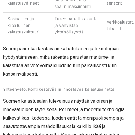
kalastusvälineet
sensorit
saaliin maksimointi
Sosiaalinen ja
Tukee paikallistaloutta
Verkkoalustat,
kilpailullinen
ja vahvistaa
kilpailut
kalastuskulttuuri
yhteisöllisyyttä
Suomi panostaa kestävään kalastukseen ja teknologian
hyödyntämiseen, mikä rakentaa perustaa maritime- ja
kalastusalan vetovoimaisuudelle niin paikallisesti kuin
kansainvälisesti.
Yhteenveto: Kohti kestävää ja innostavaa kalastusaihetta
Suomen kalastusalan tulevaisuus näyttää valoisan ja
innovaatioiden täyteisenä. Perinteet ja moderni teknologia
kulkevat käsi kädessä, luoden entistä monipuolisempia ja
saavutettavampia mahdollisuuksia kaikille ikää ja
kokemustasoa katsomatta. Samaan aikaan digitaalisten