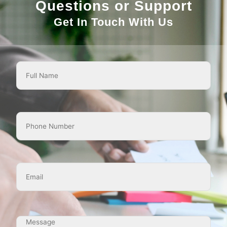
Questions or Support
Get In Touch With Us