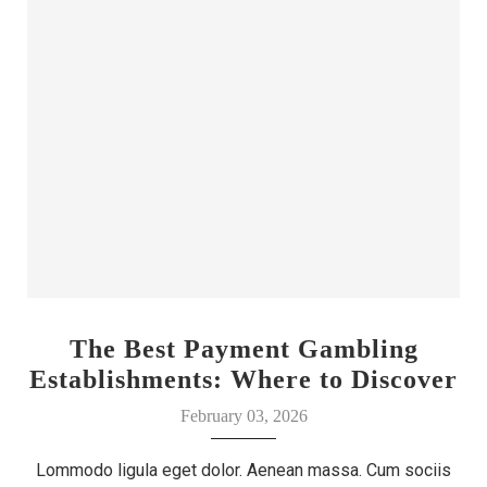
The Best Payment Gambling
Establishments: Where to Discover
Your Luck
February 03, 2026
Lommodo ligula eget dolor. Aenean massa. Cum sociis