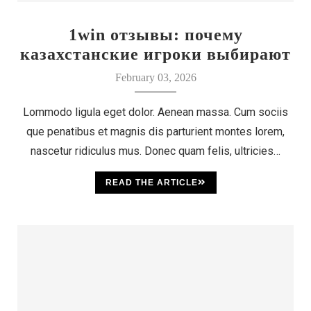
1win отзывы: почему
казахстанские игроки выбирают
этот бренд
February 03, 2026
Lommodo ligula eget dolor. Aenean massa. Cum sociis
que penatibus et magnis dis parturient montes lorem,
nascetur ridiculus mus. Donec quam felis, ultricies…
READ THE ARTICLE