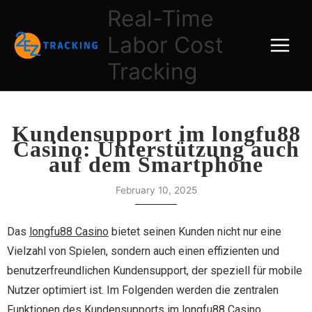
Skip
Real-Time
to
Labor Cost
content
Tracking
Kundensupport im longfu88
Casino: Unterstützung auch
auf dem Smartphone
February 10, 2025
Das
longfu88 Casino
bietet seinen Kunden nicht nur eine
Vielzahl von Spielen, sondern auch einen effizienten und
benutzerfreundlichen Kundensupport, der speziell für mobile
Nutzer optimiert ist. Im Folgenden werden die zentralen
Funktionen des Kundensupports im longfu88 Casino