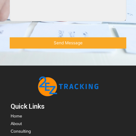
Quick Links
Home
About
Consulting