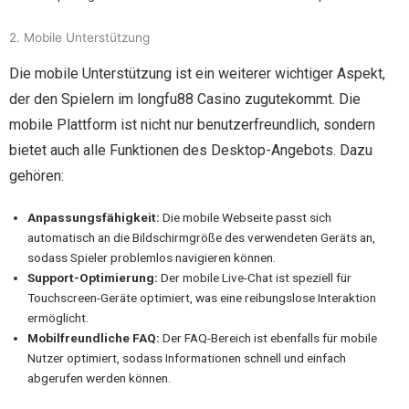
2. Mobile Unterstützung
Die mobile Unterstützung ist ein weiterer wichtiger Aspekt,
der den Spielern im longfu88 Casino zugutekommt. Die
mobile Plattform ist nicht nur benutzerfreundlich, sondern
bietet auch alle Funktionen des Desktop-Angebots. Dazu
gehören:
Anpassungsfähigkeit:
Die mobile Webseite passt sich
automatisch an die Bildschirmgröße des verwendeten Geräts an,
sodass Spieler problemlos navigieren können.
Support-Optimierung:
Der mobile Live-Chat ist speziell für
Touchscreen-Geräte optimiert, was eine reibungslose Interaktion
ermöglicht.
Mobilfreundliche FAQ:
Der FAQ-Bereich ist ebenfalls für mobile
Nutzer optimiert, sodass Informationen schnell und einfach
abgerufen werden können.