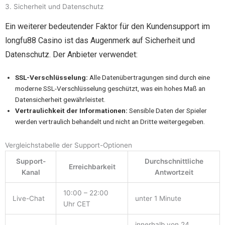
3. Sicherheit und Datenschutz
Ein weiterer bedeutender Faktor für den Kundensupport im
longfu88 Casino ist das Augenmerk auf Sicherheit und
Datenschutz. Der Anbieter verwendet:
SSL-Verschlüsselung:
Alle Datenübertragungen sind durch eine
moderne SSL-Verschlüsselung geschützt, was ein hohes Maß an
Datensicherheit gewährleistet.
Vertraulichkeit der Informationen:
Sensible Daten der Spieler
werden vertraulich behandelt und nicht an Dritte weitergegeben.
Vergleichstabelle der Support-Optionen
Support-
Durchschnittliche
Erreichbarkeit
Kanal
Antwortzeit
10:00 – 22:00
Live-Chat
unter 1 Minute
Uhr CET
innerhalb von 24