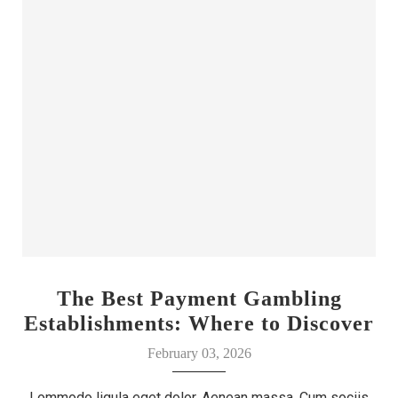
The Best Payment Gambling
Establishments: Where to Discover
Your Luck
February 03, 2026
Lommodo ligula eget dolor. Aenean massa. Cum sociis