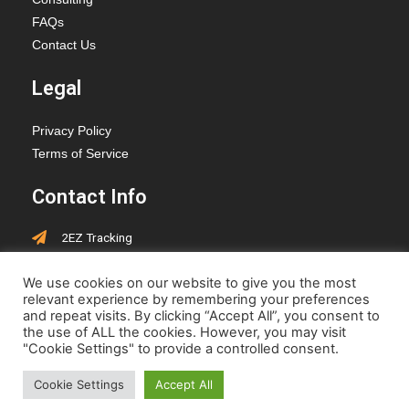
FAQs
Contact Us
Legal
Privacy Policy
Terms of Service
Contact Info
2EZ Tracking
PO Box 418, Hay Lakes,
We use cookies on our website to give you the most
Alberta, T0B 1W0
relevant experience by remembering your preferences
jen@2eztracking.com
and repeat visits. By clicking “Accept All”, you consent to
the use of ALL the cookies. However, you may visit
"Cookie Settings" to provide a controlled consent.
Cookie Settings
Accept All
© 2022-2023 www.2eztracking.com | Designed by
Cepoch