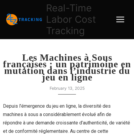
Skip
Real-Time
to
Labor Cost
content
Tracking
Les Machines à Sous
françaises : un patrimoine en
mutation dans l’industrie du
jeu en ligne
February 13, 2025
Depuis l’émergence du jeu en ligne, la diversité des
machines à sous a considérablement évolué afin de
répondre à une demande croissante d’authenticité, de variété
et de conformité réglementaire. Au centre de cette