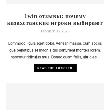
1win отзывы: почему
казахстанские игроки выбирают
этот бренд
February 03, 2026
Lommodo ligula eget dolor. Aenean massa. Cum sociis
que penatibus et magnis dis parturient montes lorem,
nascetur ridiculus mus. Donec quam felis, ultricies…
READ THE ARTICLE