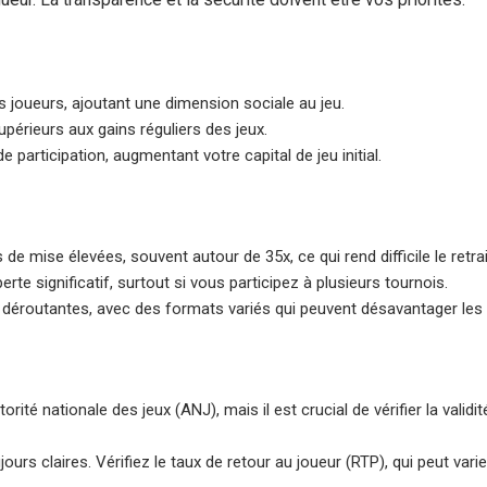
s joueurs, ajoutant une dimension sociale au jeu.
supérieurs aux gains réguliers des jeux.
 participation, augmentant votre capital de jeu initial.
de mise élevées, souvent autour de 35x, ce qui rend difficile le retrai
erte significatif, surtout si vous participez à plusieurs tournois.
e déroutantes, avec des formats variés qui peuvent désavantager les
ité nationale des jeux (ANJ), mais il est crucial de vérifier la validi
ours claires. Vérifiez le taux de retour au joueur (RTP), qui peut var