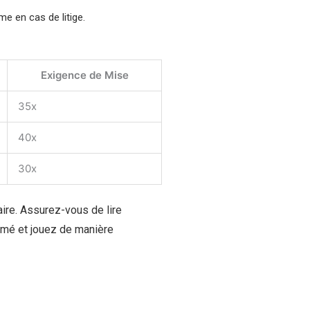
e en cas de litige.
Exigence de Mise
35x
40x
30x
ire. Assurez-vous de lire
ormé et jouez de manière