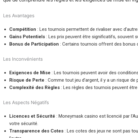
Les Avantages
Compétition
: Les tournois permettent de rivaliser avec d’autre
Gains Potentiels
: Les prix peuvent être significatifs, souvent 
Bonus de Participation
: Certains tournois offrent des bonus de
Les Inconvénients
Exigences de Mise
: Les tournois peuvent avoir des conditions 
Risque de Perte
: Comme tout jeu d’argent, il y a un risque de p
Complexité des Règles
: Les règles des tournois peuvent êtr
Les Aspects Négatifs
Licences et Sécurité
: Moneymask casino est licencié par l’Autor
votre sécurité.
Transparence des Cotes
: Les cotes des jeux ne sont pas touj