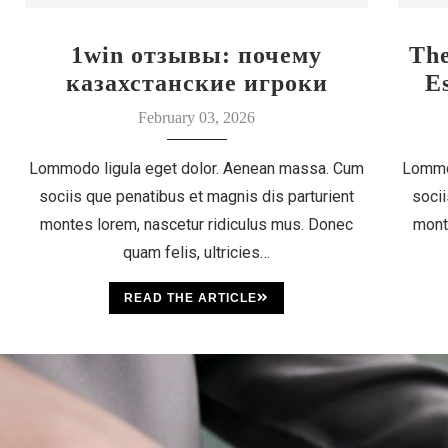
1win отзывы: почему
Th
казахстанские игроки
E
выбирают этот бренд
February 03, 2026
Lommodo ligula eget dolor. Aenean massa. Cum
Lommo
sociis que penatibus et magnis dis parturient
socii
montes lorem, nascetur ridiculus mus. Donec
mont
quam felis, ultricies…
READ THE ARTICLE