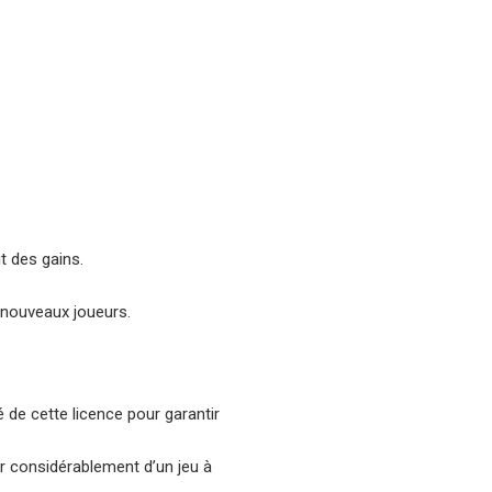
t des gains.
 nouveaux joueurs.
té de cette licence pour garantir
ier considérablement d’un jeu à