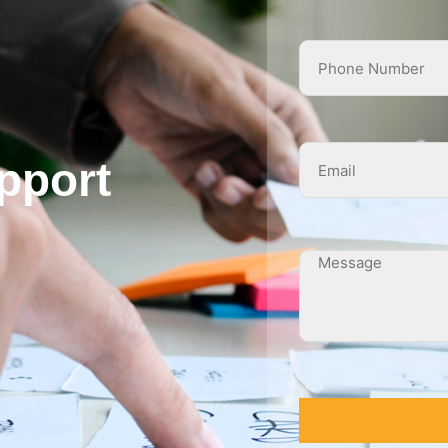
pport