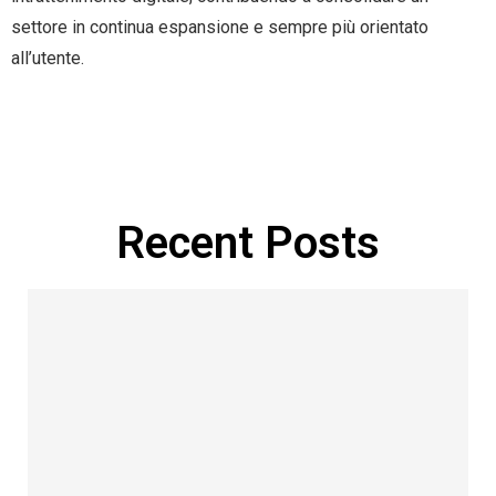
settore in continua espansione e sempre più orientato
all’utente.
Manage Profile
Recent Posts