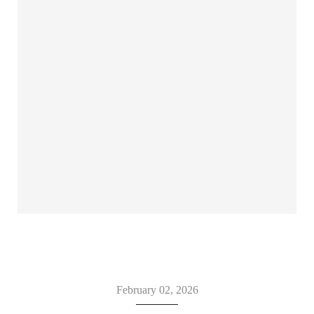
February 02, 2026