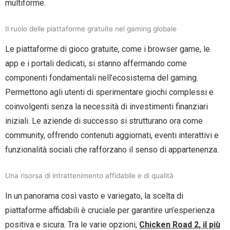
multiforme.
Il ruolo delle piattaforme gratuite nel gaming globale
Le piattaforme di gioco gratuite, come i browser game, le
app e i portali dedicati, si stanno affermando come
componenti fondamentali nell’ecosistema del gaming.
Permettono agli utenti di sperimentare giochi complessi e
coinvolgenti senza la necessità di investimenti finanziari
iniziali. Le aziende di successo si strutturano ora come
community, offrendo contenuti aggiornati, eventi interattivi e
funzionalità sociali che rafforzano il senso di appartenenza.
Una risorsa di intrattenimento affidabile e di qualità
In un panorama così vasto e variegato, la scelta di
piattaforme affidabili è cruciale per garantire un’esperienza
positiva e sicura. Tra le varie opzioni,
Chicken Road 2, il più