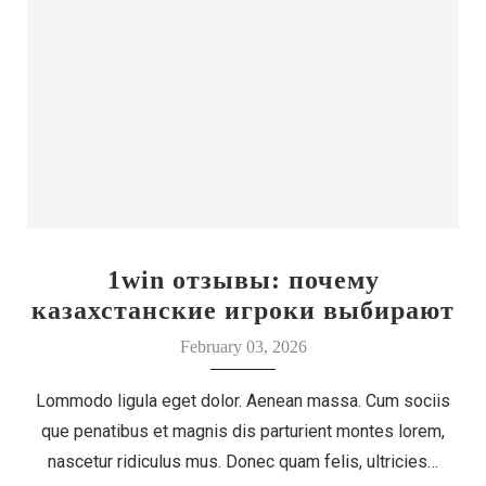
1win отзывы: почему
казахстанские игроки выбирают
этот бренд
February 03, 2026
Lommodo ligula eget dolor. Aenean massa. Cum sociis
que penatibus et magnis dis parturient montes lorem,
nascetur ridiculus mus. Donec quam felis, ultricies…