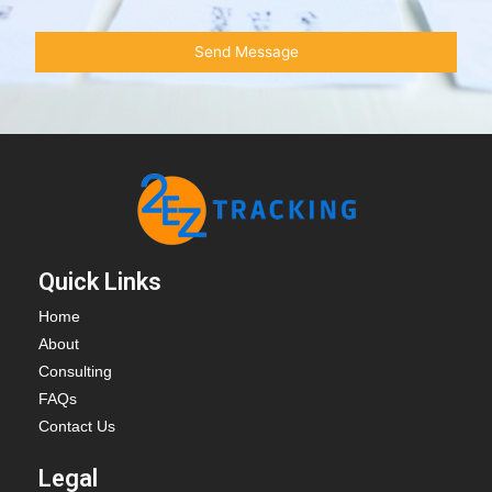
Quick Links
Home
About
Consulting
FAQs
Contact Us
Legal