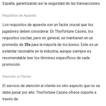
España, garantizando así la seguridad de las transacciones.
Requisitos de Apuesta
Los requisitos de apuesta son un factor crucial que los
jugadores deben considerar. En Thorfortune Casino, los
requisitos oscilan, pero en general, se mantienen en un
promedio de
35x
para la mayoría de los bonos. Este es un
estándar razonable en la industria, aunque siempre es
recomendable leer los términos específicos de cada
promoción.
Atención al Cliente
El servicio de atención al cliente es otro aspecto que no se
debe pasar por alto. Thorfortune Casino ofrece soporte a
través de: