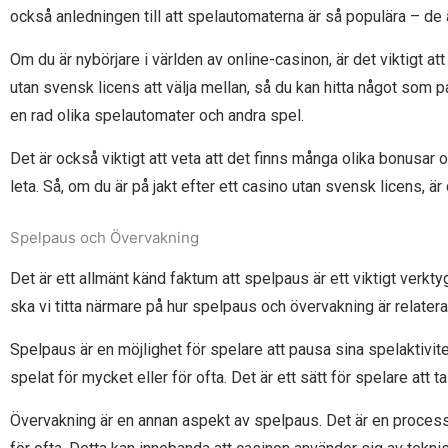
också anledningen till att spelautomaterna är så populära – de är
Om du är nybörjare i världen av online-casinon, är det viktigt a
utan svensk licens att välja mellan, så du kan hitta något som 
en rad olika spelautomater och andra spel.
Det är också viktigt att veta att det finns många olika bonusar o
leta. Så, om du är på jakt efter ett casino utan svensk licens, är 
Spelpaus och Övervakning
Det är ett allmänt känd faktum att spelpaus är ett viktigt verkty
ska vi titta närmare på hur spelpaus och övervakning är relatera
Spelpaus är en möjlighet för spelare att pausa sina spelaktivite
spelat för mycket eller för ofta. Det är ett sätt för spelare att
Övervakning är en annan aspekt av spelpaus. Det är en process d