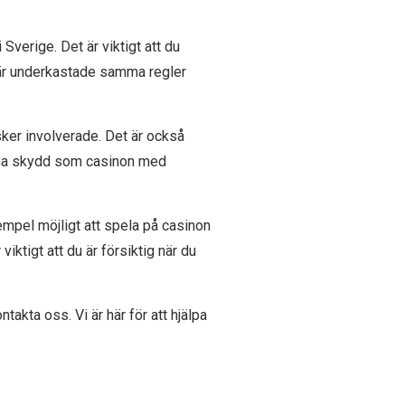
 Sverige. Det är viktigt att du
e är underkastade samma regler
isker involverade. Det är också
samma skydd som casinon med
xempel möjligt att spela på casinon
tigt att du är försiktig när du
takta oss. Vi är här för att hjälpa