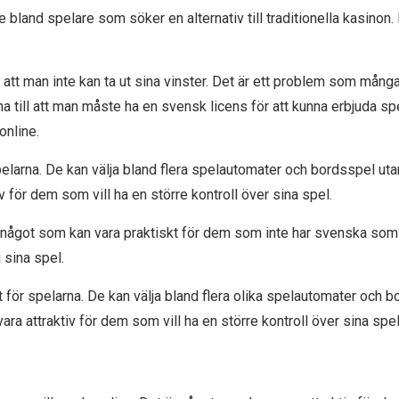
bland spelare som söker en alternativ till traditionella kasinon.
r att man inte kan ta ut sina vinster. Det är ett problem som mång
na till att man måste ha en svensk licens för att kunna erbjuda spe
online.
spelarna. De kan välja bland flera spelautomater och bordsspel uta
iv för dem som vill ha en större kontroll över sina spel.
 är något som kan vara praktiskt för dem som inte har svenska som
i sina spel.
t för spelarna. De kan välja bland flera olika spelautomater och 
vara attraktiv för dem som vill ha en större kontroll över sina spel