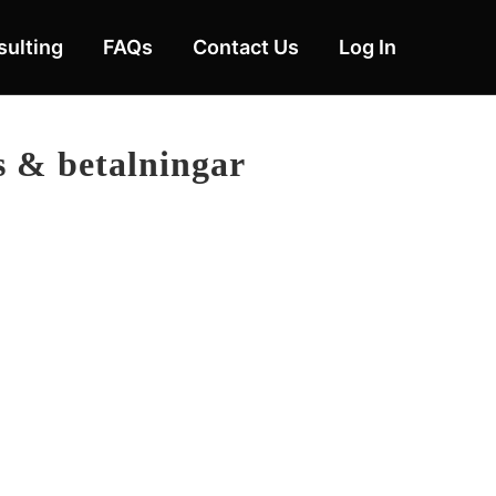
ulting
FAQs
Contact Us
Log In
s & betalningar