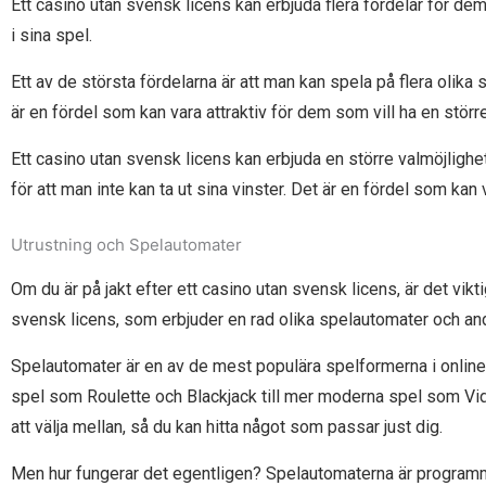
Ett casino utan svensk licens kan erbjuda flera fördelar för dem 
i sina spel.
Ett av de största fördelarna är att man kan spela på flera olik
är en fördel som kan vara attraktiv för dem som vill ha en större f
Ett casino utan svensk licens kan erbjuda en större valmöjlighe
för att man inte kan ta ut sina vinster. Det är en fördel som kan 
Utrustning och Spelautomater
Om du är på jakt efter ett casino utan svensk licens, är det vikti
svensk licens, som erbjuder en rad olika spelautomater och an
Spelautomater är en av de mest populära spelformerna i online-c
spel som Roulette och Blackjack till mer moderna spel som Vi
att välja mellan, så du kan hitta något som passar just dig.
Men hur fungerar det egentligen? Spelautomaterna är programmer