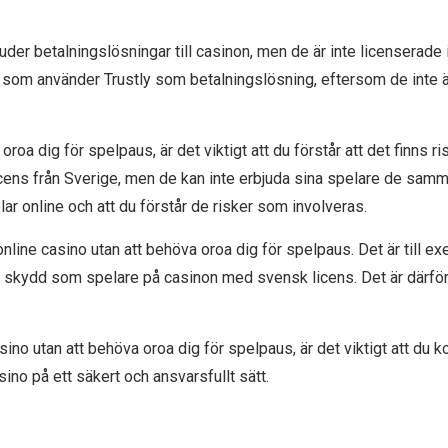
juder betalningslösningar till casinon, men de är inte licenserade i
non som använder Trustly som betalningslösning, eftersom de int
roa dig för spelpaus, är det viktigt att du förstår att det finns r
n licens från Sverige, men de kan inte erbjuda sina spelare de 
elar online och att du förstår de risker som involveras.
a online casino utan att behöva oroa dig för spelpaus. Det är till e
kydd som spelare på casinon med svensk licens. Det är därför vik
no utan att behöva oroa dig för spelpaus, är det viktigt att du kon
ino på ett säkert och ansvarsfullt sätt.