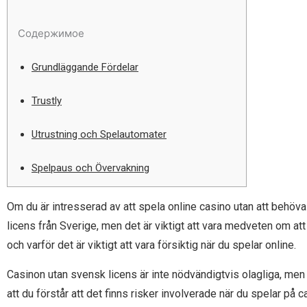
Содержимое
Grundläggande Fördelar
Trustly
Utrustning och Spelautomater
Spelpaus och Övervakning
Om du är intresserad av att spela online casino utan att behöva
licens från Sverige, men det är viktigt att vara medveten om att
och varför det är viktigt att vara försiktig när du spelar online.
Casinon utan svensk licens är inte nödvändigtvis olagliga, me
att du förstår att det finns risker involverade när du spelar p