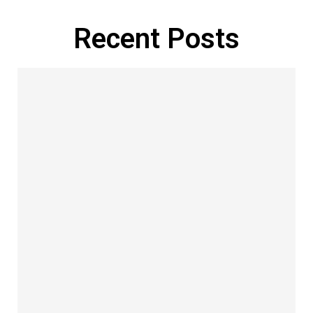
Recent Posts