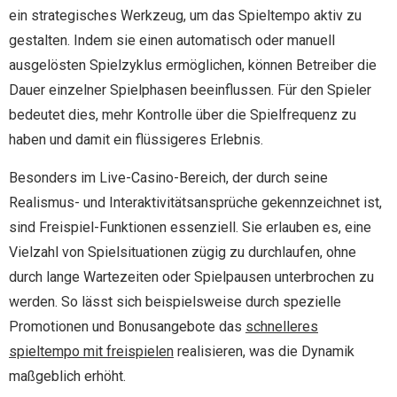
ein strategisches Werkzeug, um das Spieltempo aktiv zu
gestalten. Indem sie einen automatisch oder manuell
ausgelösten Spielzyklus ermöglichen, können Betreiber die
Dauer einzelner Spielphasen beeinflussen. Für den Spieler
bedeutet dies, mehr Kontrolle über die Spielfrequenz zu
haben und damit ein flüssigeres Erlebnis.
Besonders im Live-Casino-Bereich, der durch seine
Realismus- und Interaktivitätsansprüche gekennzeichnet ist,
sind Freispiel-Funktionen essenziell. Sie erlauben es, eine
Vielzahl von Spielsituationen zügig zu durchlaufen, ohne
durch lange Wartezeiten oder Spielpausen unterbrochen zu
werden. So lässt sich beispielsweise durch spezielle
Promotionen und Bonusangebote das
schnelleres
spieltempo mit freispielen
realisieren, was die Dynamik
maßgeblich erhöht.