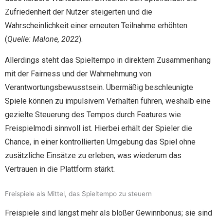
Zufriedenheit der Nutzer steigerten und die
Wahrscheinlichkeit einer erneuten Teilnahme erhöhten
(
Quelle: Malone, 2022
).
Allerdings steht das Spieltempo in direktem Zusammenhang
mit der Fairness und der Wahrnehmung von
Verantwortungsbewusstsein. Übermäßig beschleunigte
Spiele können zu impulsivem Verhalten führen, weshalb eine
gezielte Steuerung des Tempos durch Features wie
Freispielmodi sinnvoll ist. Hierbei erhält der Spieler die
Chance, in einer kontrollierten Umgebung das Spiel ohne
zusätzliche Einsätze zu erleben, was wiederum das
Vertrauen in die Plattform stärkt.
Freispiele als Mittel, das Spieltempo zu steuern
Freispiele sind längst mehr als bloßer Gewinnbonus; sie sind