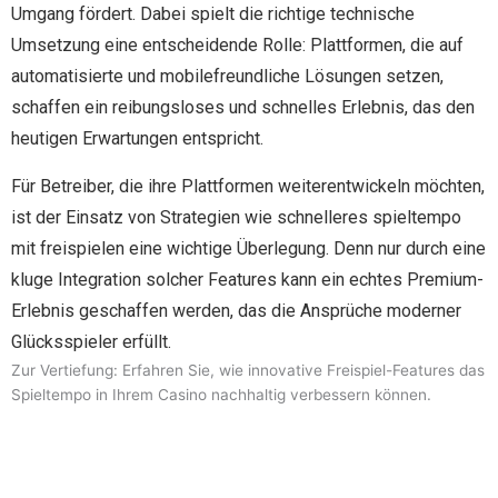
Umgang fördert. Dabei spielt die richtige technische
Umsetzung eine entscheidende Rolle: Plattformen, die auf
automatisierte und mobilefreundliche Lösungen setzen,
schaffen ein reibungsloses und schnelles Erlebnis, das den
heutigen Erwartungen entspricht.
Für Betreiber, die ihre Plattformen weiterentwickeln möchten,
ist der Einsatz von Strategien wie schnelleres spieltempo
mit freispielen eine wichtige Überlegung. Denn nur durch eine
kluge Integration solcher Features kann ein echtes Premium-
Erlebnis geschaffen werden, das die Ansprüche moderner
Glücksspieler erfüllt.
Zur Vertiefung: Erfahren Sie, wie innovative Freispiel-Features das
Spieltempo in Ihrem Casino nachhaltig verbessern können.
Manage Profile