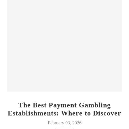
The Best Payment Gambling
Establishments: Where to Discover
Your Luck
February 03, 2026