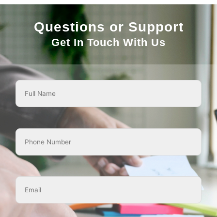
Questions or Support
Get In Touch With Us