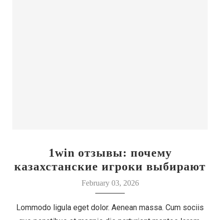
1win отзывы: почему
казахстанские игроки выбирают
этот бренд
February 03, 2026
Lommodo ligula eget dolor. Aenean massa. Cum sociis