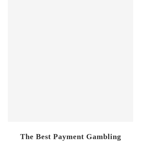
The Best Payment Gambling