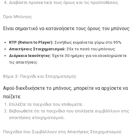
Διαβάστε προσεκτικά τους όρους και τις προϋποθέσεις.
Όροι Μπόνους
Είναι σημαντικό να κατανοήσετε τους όρους του μπόνους:
RTP (Return to Player):
Συνήθως κυμαίνεται γύρω στο 95%.
Απαιτήσεις Στοιχηματισμού:
35x το ποσό του μπόνους.
Διάρκεια Ικανότητας:
Έχετε 30 ημέρες για να ολοκληρώσετε
τις απαιτήσεις.
Βήμα 3: Παιχνίδι και Στοιχηματισμός
Αφού διεκδικήσετε το μπόνους, μπορείτε να αρχίσετε να
παίζετε:
Επιλέξτε τα παιχνίδια που επιθυμείτε.
Βεβαιωθείτε ότι τα παιχνίδια που επιλέγετε συμβάλλουν στις
απαιτήσεις στοιχηματισμού.
Παιχνίδια που Συμβάλλουν στις Απαιτήσεις Στοιχηματισμού