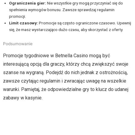
Ograniczenia gier:
Nie wszystkie gry mogą przyczyniać się do
spełnienia wymogów bonusu. Zawsze sprawdzaj regulamin
promocji.
Limit czasowy:
Promocje są często ograniczone czasowo. Upewnij
się, że masz wystarczająco dużo czasu, aby skorzystać z oferty.
Podsumowanie
Promocje tygodniowe w Betnella Casino mogą być
interesującą opcją dla graczy, którzy chcą zwiększyć swoje
szanse na wygraną. Podejdź do nich jednak z ostrożnością,
zawsze czytając regulamin i zwracając uwagę na wszelkie
warunki. Pamiętaj, że odpowiedzialne gry to klucz do udanej
zabawy w kasynie.
Manage Profile