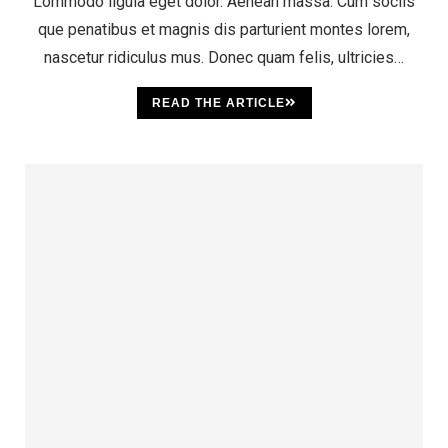
Lommodo ligula eget dolor. Aenean massa. Cum sociis
que penatibus et magnis dis parturient montes lorem,
nascetur ridiculus mus. Donec quam felis, ultricies…
READ THE ARTICLE