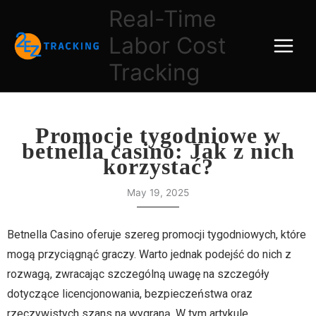
Skip
Real-Time
to
Labor Cost
content
Tracking
Promocje tygodniowe w
betnella casino: Jak z nich
korzystać?
May 19, 2025
Betnella Casino oferuje szereg promocji tygodniowych, które
mogą przyciągnąć graczy. Warto jednak podejść do nich z
rozwagą, zwracając szczególną uwagę na szczegóły
dotyczące licencjonowania, bezpieczeństwa oraz
rzeczywistych szans na wygraną. W tym artykule