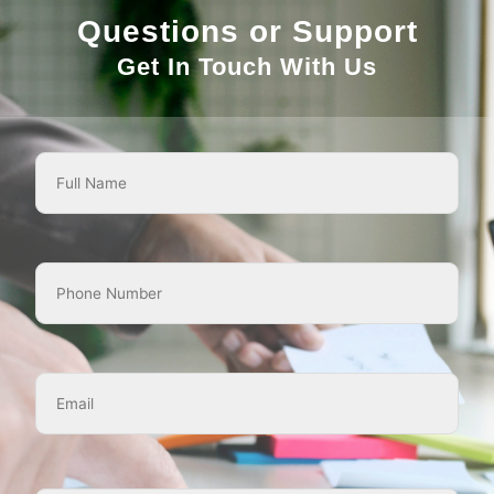
Questions or Support
Get In Touch With Us