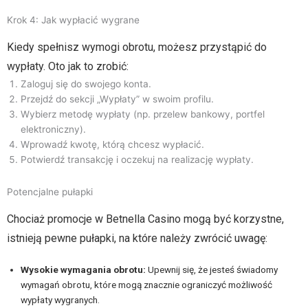
Krok 4: Jak wypłacić wygrane
Kiedy spełnisz wymogi obrotu, możesz przystąpić do
wypłaty. Oto jak to zrobić:
Zaloguj się do swojego konta.
Przejdź do sekcji „Wypłaty” w swoim profilu.
Wybierz metodę wypłaty (np. przelew bankowy, portfel
elektroniczny).
Wprowadź kwotę, którą chcesz wypłacić.
Potwierdź transakcję i oczekuj na realizację wypłaty.
Potencjalne pułapki
Chociaż promocje w Betnella Casino mogą być korzystne,
istnieją pewne pułapki, na które należy zwrócić uwagę:
Wysokie wymagania obrotu:
Upewnij się, że jesteś świadomy
wymagań obrotu, które mogą znacznie ograniczyć możliwość
wypłaty wygranych.