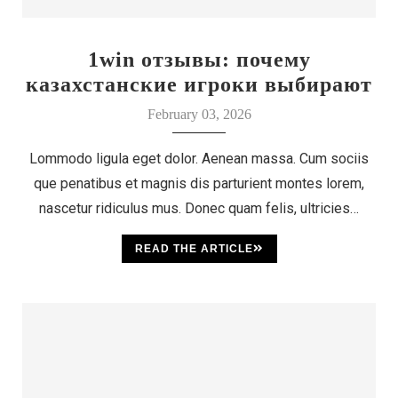
1win отзывы: почему
казахстанские игроки выбирают
этот бренд
February 03, 2026
Lommodo ligula eget dolor. Aenean massa. Cum sociis
que penatibus et magnis dis parturient montes lorem,
nascetur ridiculus mus. Donec quam felis, ultricies…
READ THE ARTICLE