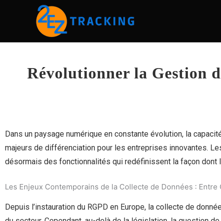
Skip
to
content
Révolutionner la Gestion 
Dans un paysage numérique en constante évolution, la capacité 
majeurs de différenciation pour les entreprises innovantes. Les 
désormais des fonctionnalités qui redéfinissent la façon dont 
Les Enjeux Contemporains de la Collecte de Données : Entre C
Depuis l’instauration du RGPD en Europe, la collecte de donné
du secteur. Cependant, au-delà de la législation, la question d