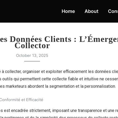
Home
About
Cons
des Données Clients : L’Émerge
Collector
October 13, 2025
à collecter, organiser et exploiter efficacement les données cli
outils qui permettent cette collecte fiable et intuitive ne cessen
les marketeurs abordent la segmentation et la personnalisation.
onformité et Efficacité
es est encadrée strictement, imposant une transparence et une r
e la pertinence et de la simplicité des processus de collecte rest