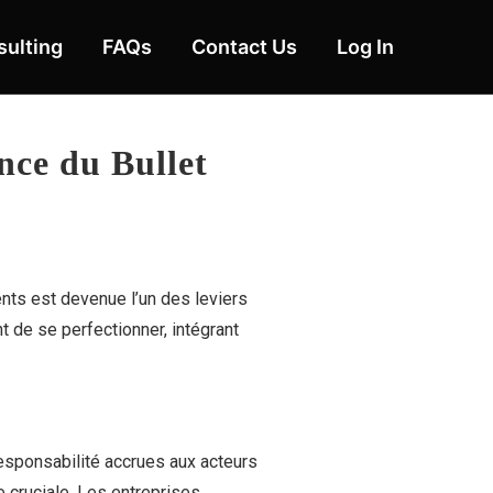
ulting
FAQs
Contact Us
Log In
nce du Bullet
ents est devenue l’un des leviers
t de se perfectionner, intégrant
esponsabilité accrues aux acteurs
e cruciale. Les entreprises