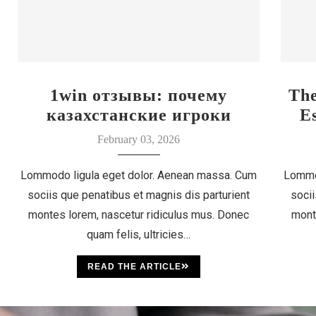
1win отзывы: почему
Th
казахстанские игроки
E
выбирают этот бренд
February 03, 2026
Lommodo ligula eget dolor. Aenean massa. Cum
Lommo
sociis que penatibus et magnis dis parturient
socii
montes lorem, nascetur ridiculus mus. Donec
mont
quam felis, ultricies…
READ THE ARTICLE