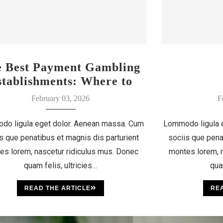
e Best Payment Gambling
stablishments: Where to
Discover Your Luck
February 03, 2026
F
do ligula eget dolor. Aenean massa. Cum
Lommodo ligula 
s que penatibus et magnis dis parturient
sociis que pena
es lorem, nascetur ridiculus mus. Donec
montes lorem, n
quam felis, ultricies…
qua
READ THE ARTICLE
REA