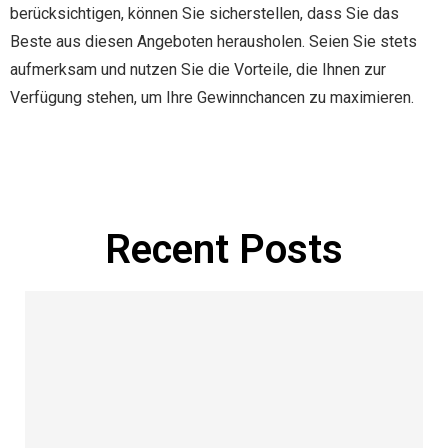
berücksichtigen, können Sie sicherstellen, dass Sie das
Beste aus diesen Angeboten herausholen. Seien Sie stets
aufmerksam und nutzen Sie die Vorteile, die Ihnen zur
Verfügung stehen, um Ihre Gewinnchancen zu maximieren.
Manage Profile
Recent Posts