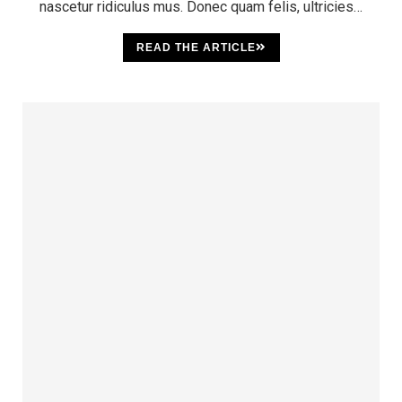
nascetur ridiculus mus. Donec quam felis, ultricies…
READ THE ARTICLE