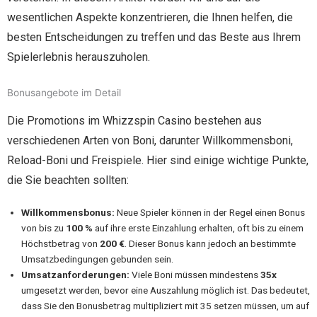
wesentlichen Aspekte konzentrieren, die Ihnen helfen, die
besten Entscheidungen zu treffen und das Beste aus Ihrem
Spielerlebnis herauszuholen.
Bonusangebote im Detail
Die Promotions im Whizzspin Casino bestehen aus
verschiedenen Arten von Boni, darunter Willkommensboni,
Reload-Boni und Freispiele. Hier sind einige wichtige Punkte,
die Sie beachten sollten:
Willkommensbonus:
Neue Spieler können in der Regel einen Bonus
von bis zu
100 %
auf ihre erste Einzahlung erhalten, oft bis zu einem
Höchstbetrag von
200 €
. Dieser Bonus kann jedoch an bestimmte
Umsatzbedingungen gebunden sein.
Umsatzanforderungen:
Viele Boni müssen mindestens
35x
umgesetzt werden, bevor eine Auszahlung möglich ist. Das bedeutet,
dass Sie den Bonusbetrag multipliziert mit 35 setzen müssen, um auf