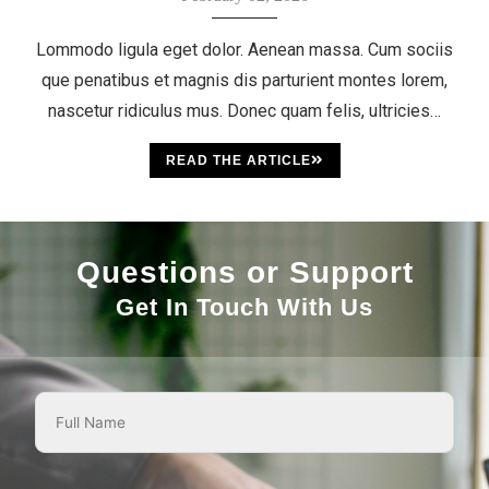
Lommodo ligula eget dolor. Aenean massa. Cum sociis
que penatibus et magnis dis parturient montes lorem,
nascetur ridiculus mus. Donec quam felis, ultricies…
READ THE ARTICLE
Questions or Support
Get In Touch With Us