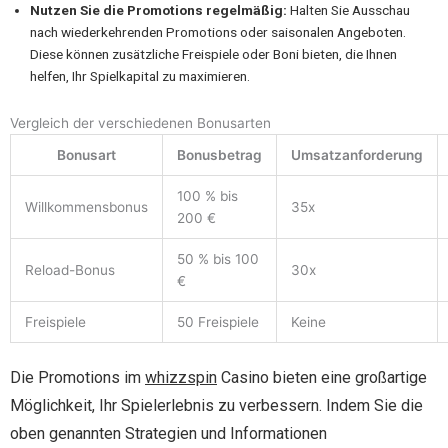
Nutzen Sie die Promotions regelmäßig:
Halten Sie Ausschau
nach wiederkehrenden Promotions oder saisonalen Angeboten.
Diese können zusätzliche Freispiele oder Boni bieten, die Ihnen
helfen, Ihr Spielkapital zu maximieren.
Vergleich der verschiedenen Bonusarten
Bonusart
Bonusbetrag
Umsatzanforderung
100 % bis
Willkommensbonus
35x
200 €
50 % bis 100
Reload-Bonus
30x
€
Freispiele
50 Freispiele
Keine
Die Promotions im
whizzspin
Casino bieten eine großartige
Möglichkeit, Ihr Spielerlebnis zu verbessern. Indem Sie die
oben genannten Strategien und Informationen