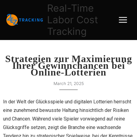
Skip
Real-Time
to
Labor Cost
content
Tracking
Strategien zur Maximierung
Ihrer Gewinnchancen bei
Online-Lotterien
March 21, 2025
In der Welt der Glücksspiele und digitalen Lotterien herrscht
eine zunehmend bewusste Haltung hinsichtlich der Risiken
und Chancen. Während viele Spieler vorwiegend auf reine
Glücksgriffe setzen, zeigt die Branche eine wachsende
Tendenz hin zu strategischer Spielweise, bei der Kenntnisse