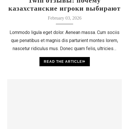
1win отзывы: почему
казахстанские игроки выбирают
этот бренд
February 03, 2026
Lommodo ligula eget dolor. Aenean massa. Cum sociis
que penatibus et magnis dis parturient montes lorem,
nascetur ridiculus mus. Donec quam felis, ultricies…
READ THE ARTICLE