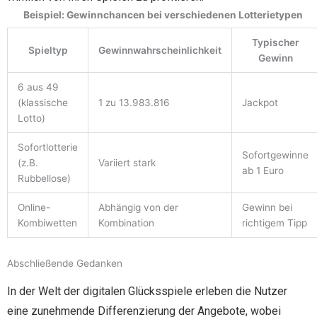
Beispiel: Gewinnchancen bei verschiedenen Lotterietypen
Typischer
Spieltyp
Gewinnwahrscheinlichkeit
Gewinn
6 aus 49
(klassische
1 zu 13.983.816
Jackpot
Lotto)
Sofortlotterie
Sofortgewinne
(z.B.
Variiert stark
ab 1 Euro
Rubbellose)
Online-
Abhängig von der
Gewinn bei
Kombiwetten
Kombination
richtigem Tipp
Abschließende Gedanken
In der Welt der digitalen Glücksspiele erleben die Nutzer
eine zunehmende Differenzierung der Angebote, wobei