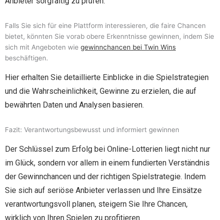
Anbieter sorgfältig zu prüfen.
Falls Sie sich für eine Plattform interessieren, die faire Chancen
bietet, könnten Sie vorab obere Erkenntnisse gewinnen, indem Sie
sich mit Angeboten wie
gewinnchancen bei Twin Wins
beschäftigen.
Hier erhalten Sie detaillierte Einblicke in die Spielstrategien
und die Wahrscheinlichkeit, Gewinne zu erzielen, die auf
bewährten Daten und Analysen basieren.
Fazit: Verantwortungsbewusst und informiert gewinnen
Der Schlüssel zum Erfolg bei Online-Lotterien liegt nicht nur
im Glück, sondern vor allem in einem fundierten Verständnis
der Gewinnchancen und der richtigen Spielstrategie. Indem
Sie sich auf seriöse Anbieter verlassen und Ihre Einsätze
verantwortungsvoll planen, steigern Sie Ihre Chancen,
wirklich von Ihren Spielen zu profitieren.