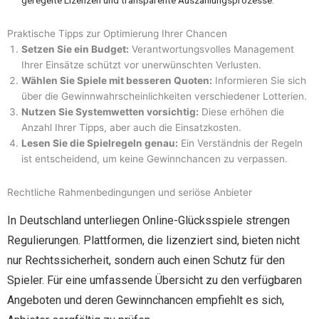
geregelte Lizenzen und transparente Auszahlungsprozesse.
Praktische Tipps zur Optimierung Ihrer Chancen
Setzen Sie ein Budget:
Verantwortungsvolles Management
Ihrer Einsätze schützt vor unerwünschten Verlusten.
Wählen Sie Spiele mit besseren Quoten:
Informieren Sie sich
über die Gewinnwahrscheinlichkeiten verschiedener Lotterien.
Nutzen Sie Systemwetten vorsichtig:
Diese erhöhen die
Anzahl Ihrer Tipps, aber auch die Einsatzkosten.
Lesen Sie die Spielregeln genau:
Ein Verständnis der Regeln
ist entscheidend, um keine Gewinnchancen zu verpassen.
Rechtliche Rahmenbedingungen und seriöse Anbieter
In Deutschland unterliegen Online-Glücksspiele strengen
Regulierungen. Plattformen, die lizenziert sind, bieten nicht
nur Rechtssicherheit, sondern auch einen Schutz für den
Spieler. Für eine umfassende Übersicht zu den verfügbaren
Angeboten und deren Gewinnchancen empfiehlt es sich,