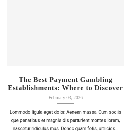
The Best Payment Gambling
Establishments: Where to Discover
Your Luck
February 03, 2026
Lommodo ligula eget dolor. Aenean massa. Cum sociis
que penatibus et magnis dis parturient montes lorem,
nascetur ridiculus mus. Donec quam felis, ultricies…