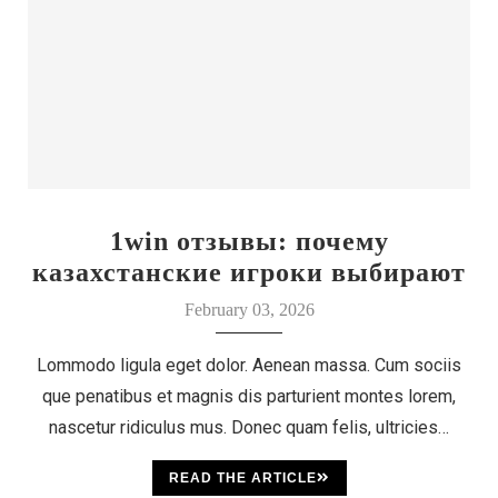
1win отзывы: почему
казахстанские игроки выбирают
этот бренд
February 03, 2026
Lommodo ligula eget dolor. Aenean massa. Cum sociis
que penatibus et magnis dis parturient montes lorem,
nascetur ridiculus mus. Donec quam felis, ultricies…
READ THE ARTICLE