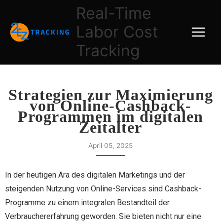
Skip
Real-Time
to
Labor Cost
content
Tracking
Strategien zur Maximierung
von Online-Cashback-
Programmen im digitalen
Zeitalter
April 05, 2025
In der heutigen Ära des digitalen Marketings und der
steigenden Nutzung von Online-Services sind Cashback-
Programme zu einem integralen Bestandteil der
Verbrauchererfahrung geworden. Sie bieten nicht nur eine