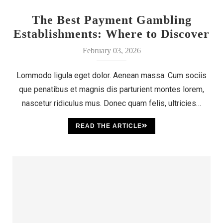
The Best Payment Gambling
Establishments: Where to Discover
Your Luck
February 03, 2026
Lommodo ligula eget dolor. Aenean massa. Cum sociis
que penatibus et magnis dis parturient montes lorem,
nascetur ridiculus mus. Donec quam felis, ultricies…
READ THE ARTICLE