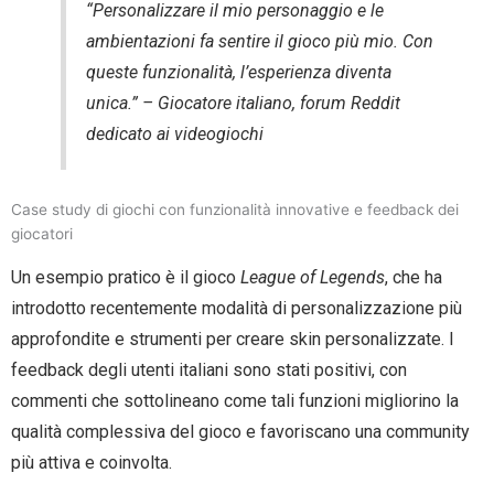
“Personalizzare il mio personaggio e le
ambientazioni fa sentire il gioco più mio. Con
queste funzionalità, l’esperienza diventa
unica.” – Giocatore italiano, forum Reddit
dedicato ai videogiochi
Case study di giochi con funzionalità innovative e feedback dei
giocatori
Un esempio pratico è il gioco
League of Legends
, che ha
introdotto recentemente modalità di personalizzazione più
approfondite e strumenti per creare skin personalizzate. I
feedback degli utenti italiani sono stati positivi, con
commenti che sottolineano come tali funzioni migliorino la
qualità complessiva del gioco e favoriscano una community
più attiva e coinvolta.