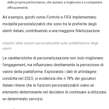
delle proprie performance, che aiutano a migliorare e a competere
efficacemente.
Ad esempio, giochi come
Fortnite
e
FIFA
implementano
modalità personalizzabili che sono tra le preferite degli
utenti italiani, contribuendo a una maggiore fidelizzazione.
Impatto delle opzioni personalizzabili sulla soddisfazione degli
utenti
Le caratteristiche di personalizzazione non solo migliorano
l’engagement, ma influenzano direttamente la percezione di
valore della piattaforma. Esplorando i dati di un’indagine
condotta nel 2023, si evidenzia che il 78% dei giocatori
italiani ritiene che le funzioni personalizzabili siano un
elemento determinante nel decidere di continuare a utilizzare
un determinato servizio.