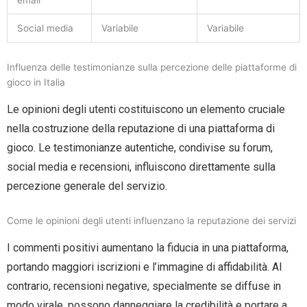
email
Social media
Variabile
Variabile
Influenza delle testimonianze sulla percezione delle piattaforme di
gioco in Italia
Le opinioni degli utenti costituiscono un elemento cruciale
nella costruzione della reputazione di una piattaforma di
gioco. Le testimonianze autentiche, condivise su forum,
social media e recensioni, influiscono direttamente sulla
percezione generale del servizio.
Come le opinioni degli utenti influenzano la reputazione dei servizi
I commenti positivi aumentano la fiducia in una piattaforma,
portando maggiori iscrizioni e l’immagine di affidabilità. Al
contrario, recensioni negative, specialmente se diffuse in
modo virale, possono danneggiare la credibilità e portare a