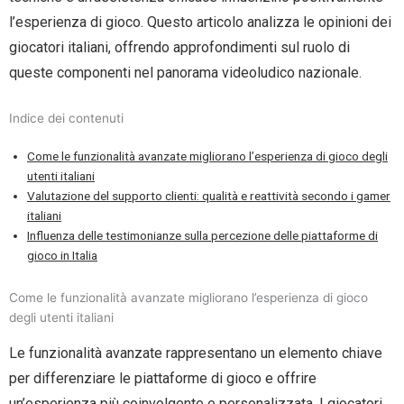
l’esperienza di gioco. Questo articolo analizza le opinioni dei
giocatori italiani, offrendo approfondimenti sul ruolo di
queste componenti nel panorama videoludico nazionale.
Indice dei contenuti
Come le funzionalità avanzate migliorano l’esperienza di gioco degli
utenti italiani
Valutazione del supporto clienti: qualità e reattività secondo i gamer
italiani
Influenza delle testimonianze sulla percezione delle piattaforme di
gioco in Italia
Come le funzionalità avanzate migliorano l’esperienza di gioco
degli utenti italiani
Le funzionalità avanzate rappresentano un elemento chiave
per differenziare le piattaforme di gioco e offrire
un’esperienza più coinvolgente e personalizzata. I giocatori