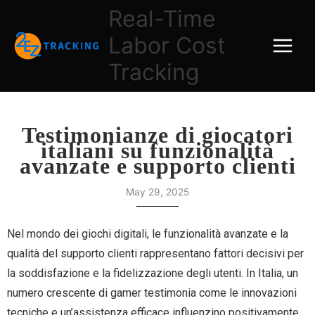
Skip
Real-Time
to
Labor Cost
content
Tracking
Testimonianze di giocatori
italiani su funzionalità
avanzate e supporto clienti
May 29, 2025
Nel mondo dei giochi digitali, le funzionalità avanzate e la
qualità del supporto clienti rappresentano fattori decisivi per
la soddisfazione e la fidelizzazione degli utenti. In Italia, un
numero crescente di gamer testimonia come le innovazioni
tecniche e un’assistenza efficace influenzino positivamente