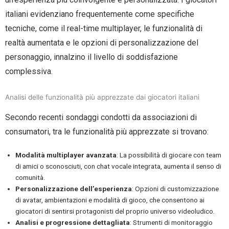
italiani evidenziano frequentemente come specifiche
tecniche, come il real-time multiplayer, le funzionalità di
realtà aumentata e le opzioni di personalizzazione del
personaggio, innalzino il livello di soddisfazione
complessiva.
Analisi delle funzionalità più apprezzate dai giocatori italiani
Secondo recenti sondaggi condotti da associazioni di
consumatori, tra le funzionalità più apprezzate si trovano:
Modalità multiplayer avanzata
: La possibilità di giocare con team
di amici o sconosciuti, con chat vocale integrata, aumenta il senso di
comunità.
Personalizzazione dell’esperienza
: Opzioni di customizzazione
di avatar, ambientazioni e modalità di gioco, che consentono ai
giocatori di sentirsi protagonisti del proprio universo videoludico.
Analisi e progressione dettagliata
: Strumenti di monitoraggio